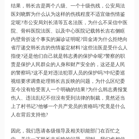
结果，韩长吉是两个八级、一个十级伤残，公安局法
医刘晓辉为什么认为这样的伤残程度不适宜做伤情鉴
定呢?市公安局刘长清等五名法医，为什么不采信中医
院、骨科医院法医、以及中心医院记载韩长吉右侧眶
内壁骨折这个事实的漏诊证明呢?田金涛为什么拒绝向
省厅递交韩长吉的伤情鉴定材料?这些法医是受什么人
指使?还是他们自己就是韩志勇的保护伞呢?警察的职
责是保护人民群众的人身和财产安全的，这还是人民
的警察吗?这不是对违法犯罪人员的保护吗?中纪委巡
视组要求调查处理韩长吉反映的问题，为什么区纪委
至今没有给受害人一个明确的结果?为什么韩志勇报复
伤人、违法乱纪不但没有受到法律的制裁，竟然还当
上了村书记?他够一个共产党员的资格吗?究竟是什么
人在背后支持他?
因此，我们恳请各级领导及相关职能部门在百忙之
中，关注一下韩长吉反映的问题。同时，我们也相信