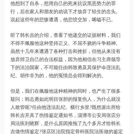
他想到了自杀，想用自己的死来抗议黑恶势力的罪
行，后在家人和朋友的劝说下才放弃了轻生的念头。
说起这些年的悲惨遭遇，他悲愤交加，唏嘘不已。
听了韩长吉的介绍，查看了他递交的证据材料，我们
不得不佩服他这种坚持正义、不屈不挠的斗争精神。
虽然十几年来遭遇了各种打击和挫折，但他从来没有
放弃捍卫自己的合法权益，因为他相信在习主席领导
下的法治国家，不可能任由韩致勇及其保护伞违法乱
纪、胡作非为的，他的冤情总会得到解决的。
但是，我们在佩服他这种精神的同时，也产生了很多
疑问：韩志勇如此明目张胆的报复伤人，为什么就没
人敢管呢?任由他违法乱纪、横行乡里?既然派出所给
韩长吉开具了伤情鉴定通知书，淄博市公安局张店分
局法医刘晓辉，是什么原因推拖了九个多月才给韩长
吉做伤情鉴定?张店区法院指定骨科医院法医做的鉴定