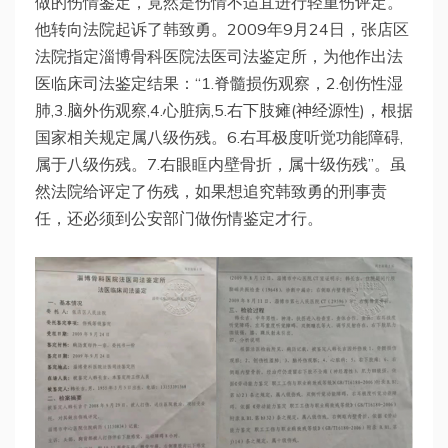
做的伤情鉴定，竟然是伤情不适宜进行轻重伤评定。
他转向法院起诉了韩致勇。2009年9月24日，张店区
法院指定淄博骨科医院法医司法鉴定所，为他作出法
医临床司法鉴定结果：“1.脊髓损伤观察，2.创伤性湿
肺,3.脑外伤观察,4.心脏病,5.右下肢瘫(神经源性)，根据
国家相关规定属八级伤残。6.右耳极度听觉功能障碍,
属于八级伤残。7.右眼眶内壁骨折，属十级伤残”。虽
然法院给评定了伤残，如果想追究韩致勇的刑事责
任，还必须到公安部门做伤情鉴定才行。