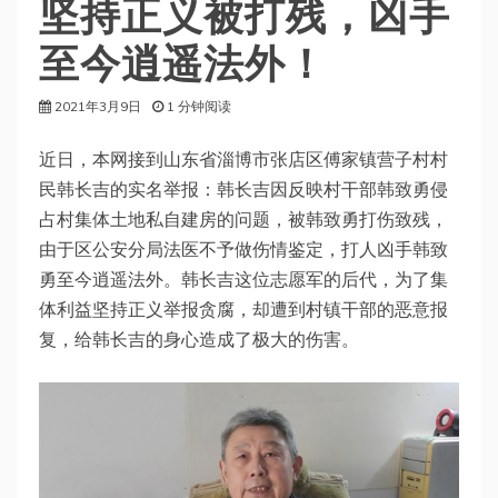
坚持正义被打残，凶手
至今逍遥法外！
2021年3月9日
1 分钟阅读
近日，本网接到山东省淄博市张店区傅家镇营子村村
民韩长吉的实名举报：韩长吉因反映村干部韩致勇侵
占村集体土地私自建房的问题，被韩致勇打伤致残，
由于区公安分局法医不予做伤情鉴定，打人凶手韩致
勇至今逍遥法外。韩长吉这位志愿军的后代，为了集
体利益坚持正义举报贪腐，却遭到村镇干部的恶意报
复，给韩长吉的身心造成了极大的伤害。