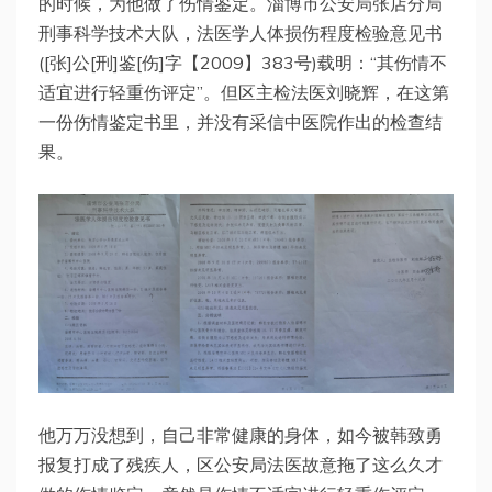
的时候，为他做了伤情鉴定。淄博市公安局张店分局
刑事科学技术大队，法医学人体损伤程度检验意见书
([张]公[刑]鉴[伤]字【2009】383号)载明：“其伤情不
适宜进行轻重伤评定”。但区主检法医刘晓辉，在这第
一份伤情鉴定书里，并没有采信中医院作出的检查结
果。
他万万没想到，自己非常健康的身体，如今被韩致勇
报复打成了残疾人，区公安局法医故意拖了这么久才