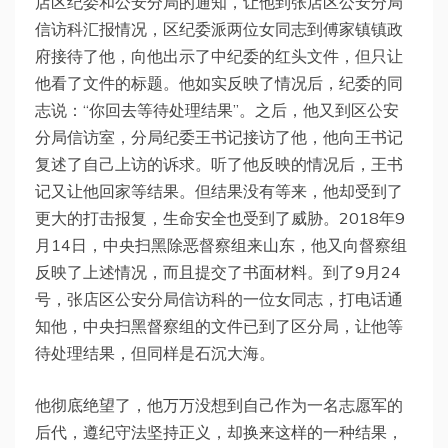
店区纪委和公安分局的通知，让他到张店区公安分局
信访科汇报情况，区纪委派两位女同志到傅家镇镇政
府接待了他，向他出示了中纪委的红头文件，但只让
他看了文件的标题。他如实反映了情况后，纪委的同
志说：“你回去等待处理结果”。之后，他又到区公安
分局信访室，分局纪委王书记接访了他，他向王书记
复述了自己上访的诉求。听了他反映的情况后，王书
记又让他回家等结果。但结果没有等来，他却受到了
更大的打击报复，生命安全也受到了威胁。2018年9
月14日，中央扫黑除恶督察组来山东，他又向督察组
反映了上述情况，而且提交了书面材料。到了9月24
号，张店区公安分局信访科的一位女同志，打电话通
知他，中央扫黑督察组的文件已到了区分局，让他等
待处理结果，但同样是石沉大海。
他彻底绝望了，他万万没想到自己作为一名志愿军的
后代，遵纪守法坚持正义，却换来这样的一种结果，