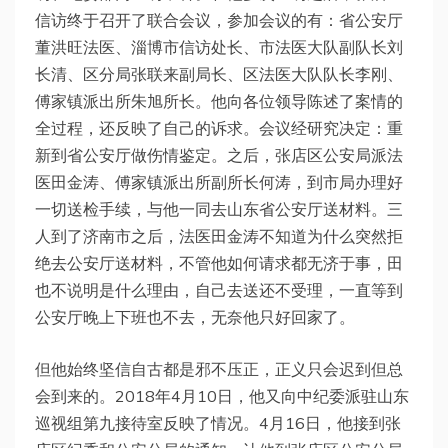
信访终于召开了联合会议，参加会议的有：省公安厅
董洪旺法医、淄博市信访处长、市法医大队副队长刘
长清、区分局张联来副局长、区法医大队队长李刚、
傅家镇派出所朱旭所长。他向各位领导陈述了案情的
全过程，还反映了自己的诉求。会议经研究决定：重
新到省公安厅做伤情鉴定。之后，张店区公安局派法
医田金涛、傅家镇派出所副所长何涛，到市局办理好
一切送检手续，与他一同去山东省公安厅送材料。三
人到了济南市之后，法医田金涛不知道为什么突然拒
绝去公安厅送材料，不管他如何请求都无济于事，田
也不说明是什么理由，自己去送还不受理，一直等到
公安厅晚上下班也不去，无奈他只好回家了。
但他始终坚信自古都是邪不压正，正义只会迟到但总
会到来的。2018年4月10日，他又向中纪委派驻山东
巡视组第九接待室反映了情况。4月16日，他接到张