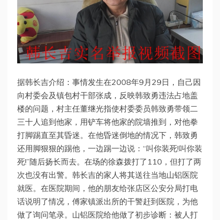
据韩长吉介绍：事情发生在2008年9月29日，自己因
向村委会及镇包村干部张成，反映韩致勇违法占地盖
楼的问题，村主任董继光指使村委委员韩致勇带领二
三十人追到他家，用铲车将他家的院墙推到，对他拳
打脚踢直至其昏迷。在他昏迷倒地的情况下，韩致勇
还用脚狠狠的踢他，一边踢一边说：“叫你装死!叫你装
死!”随后扬长而去。在场的徐森拨打了110，但打了两
次也没有出警。韩长吉的家人将其送往当地山铝医院
就医。在医院期间，他的朋友给张店区公安分局打电
话说明了情况，傅家镇派出所的干警赶到医院，为他
做了询问笔录。山铝医院给他做了初步诊断：被人打