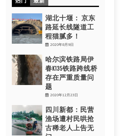
热门
最新
湖北十堰： 京东
路延长线隧道工
程猫腻多！
2020年8月9日
哈尔滨铁路局伊
春K135铁路跨线桥
存在严重质量问
题
2020年12月23日
四川新都：民营
渔场遭村民哄抢
古稀老人上告无