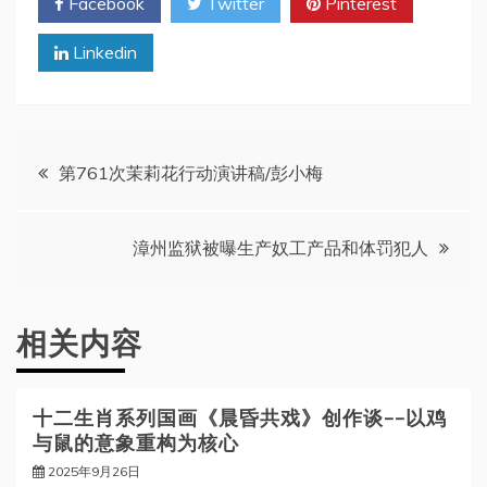
Facebook
Twitter
Pinterest
Linkedin
文
第761次茉莉花行动演讲稿/彭小梅
章
漳州监狱被曝生产奴工产品和体罚犯人
导
航
相关内容
十二生肖系列国画《晨昏共戏》创作谈——以鸡
与鼠的意象重构为核心
2025年9月26日