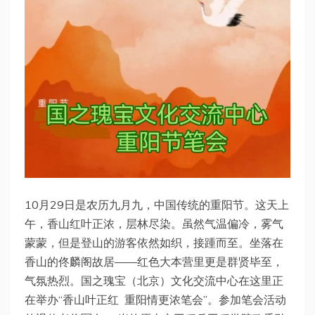
10月29日是农历九月九，中国传统的重阳节。这天上
午，香山红叶正浓，层林尽染。虽然气温偏冷，雾气
蒙蒙，但是登山的游客依然如织，接踵而至。坐落在
香山的佟麟阁故居——红色大本营里更是群贤毕至，
气氛热烈。国之瑰宝（北京）文化交流中心在这里正
在举办“香山叶正红 重阳情更浓笔会”。参加笔会活动