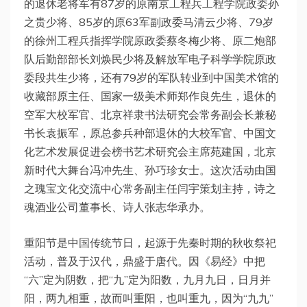
的退休老将军有87岁的原南京工程兵工程学院政委孙
之贵少将、85岁的原63军副政委马清云少将、79岁
的徐州工程兵指挥学院原政委蔡冬梅少将、原二炮部
队后勤部部长刘焕民少将及解放军电子科学学院原政
委段共生少将，还有79岁的军队转业到中国美术馆的
收藏部原主任、国家一级美术师郑作良先生，退休的
空军大校军官、北京祥隶书法研究会常务副会长兼秘
书长袁振军，原总参兵种部退休的大校军官、中国文
化艺术发展促进会榜书艺术研究会主席苑建国，北京
新时代大舞台冯冲先生、孙巧珍女士。这次活动由国
之瑰宝文化交流中心常务副主任闫宇策划主持，诗之
魂酒业公司董事长、诗人张志华承办。
重阳节是中国传统节日，起源于先秦时期的秋收祭祀
活动，普及于汉代，鼎盛于唐代。因《易经》中把
“六”定为阴数，把“九”定为阳数，九月九日，日月并
阳，两九相重，故而叫重阳，也叫重九，因为“九九”