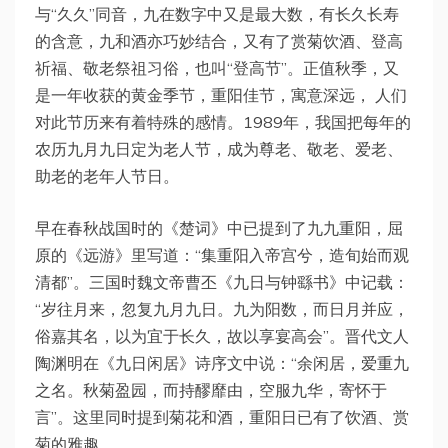
与“久久”同音，九在数字中又是最大数，有长久长寿
的含意，九和酒亦巧妙结合，又有了赏菊饮酒、登高
祈福、敬老祭祖习俗，也叫“登高节”。正值秋季，又
是一年收获的黄金季节，重阳佳节，寓意深远， 人们
对此节历来有着特殊的感情。1989年，我国把每年的
农历九月九日定为老人节，成为尊老、敬老、爱老、
助老的老年人节日。
早在春秋战国时的《楚词》中已提到了九九重阳，屈
原的《远游》里写道：“集重阳入帝宫兮，造旬始而观
清都”。三国时魏文帝曹丕《九日与钟繇书》中记载：
“岁往月来，忽复九月九日。九为阳数，而日月并应，
俗嘉其名，以为宜于长久，故以享宴高会”。晋代文人
陶渊明在《九日闲居》诗序文中说：“余闲居，爱重九
之名。秋菊盈园，而持醪靡由，空服九华，寄怀于
言”。这里同时提到菊花和酒，重阳日已有了饮酒、赏
菊的雅趣。