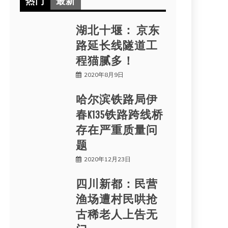
热门
最新
湖北十堰： 京东
路延长线隧道工
程猫腻多！
2020年8月9日
哈尔滨铁路局伊
春K135铁路跨线桥
存在严重质量问
题
2020年12月23日
四川新都：民营
渔场遭村民哄抢
古稀老人上告无