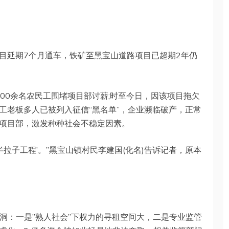
目延期7个月通车，铁矿至黑宝山道路项目已超期2年仍
300余名农民工围堵项目部讨薪;时至今日，因该项目拖欠
工老板多人已被列入征信“黑名单”，企业濒临破产，正常
项目部，激发种种社会不稳定因素。
半拉子工程’。”黑宝山镇村民李建国(化名)告诉记者，原本
洞：一是”熟人社会”下权力的寻租空间大，二是专业监管