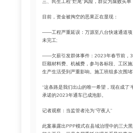
三、民生工程”烂尾”风险，群众为腐败买单
目前，资金被掏空的恶果正在显现：
——工程严重延误：万源至八台快速通道项
未完工;
——欠薪引发群体事件：2023年春节前，
巨额材料费、机械费，参与各标段、工区施
生产生活受到严重影响。施工班组多次围堵
“这条路是我们出山的唯一希望，现在成了’
承诺的2023年通车已成泡影。
记者观察：当监管者沦为”守夜人”
此案暴露出PPP模式在县域治理中的三大黑