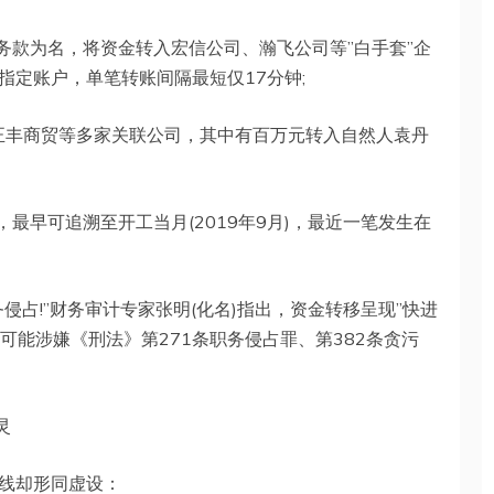
务款为名，将资金转入宏信公司、瀚飞公司等”白手套”企
指定账户，单笔转账间隔最短仅17分钟;
市正丰商贸等多家关联公司，其中有百万元转入自然人袁丹
最早可追溯至开工当月(2019年9月)，最近一笔发生在
侵占!”财务审计专家张明(化名)指出，资金转移呈现”快进
方可能涉嫌《刑法》第271条职务侵占罪、第382条贪污
灵
线却形同虚设：