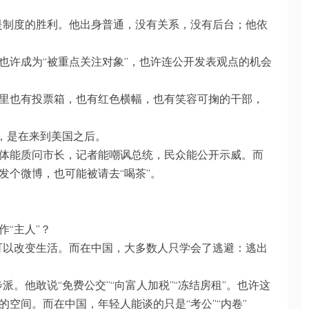
，而是制度的胜利。他出身普通，没有关系，没有后台；他依
也许成为“被重点关注对象”，也许连公开发表观点的机会
里也有投票箱，也有红色横幅，也有笑容可掬的干部，
词，是在来到美国之后。
体能质问市长，记者能嘲讽总统，民众能公开示威。而
发个微博，也可能被请去“喝茶”。
“主人”？
政治可以改变生活。而在中国，大多数人只学会了逃避：逃出
步派。他敢说“免费公交”“向富人加税”“冻结房租”。也许这
空间。而在中国，年轻人能谈的只是“考公”“内卷”