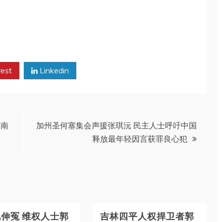
rest
Linkedin
中南
加州圣何塞集会声援张琪沅 民主人士呼吁中国
释放最年轻因言获罪良心犯
伸冤 维权人士郭
吉林四平人权捍卫者郭