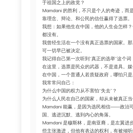
于祖国之上的政党？
Mamdani 的胜利，不只是个人的奇迹
靠理念、辩论、和公民的信任赢得了选票。
我想：如果他生在中国，他的人生会怎样？
都没有。
我曾经生活在一个没有真正选票的国家。那
可一切早已被决定。
我记得自己第一次听到“真正的选举”这个
在这里，选票是民众的武器，不是道具。媒
在中国，一个普通人若质疑政府，哪怕只是
我常常问自己：
为什么中国的权力从不害怕“失去”？
为什么人民在自己的国家，却从未被真正当作
Mamdani 能赢，是因为选民相信——
国、逃进沉默、逃到内心的角落。
Mamdani 是穆斯林，是南亚裔，是左翼进
些主张激进，但他有表达的权利，有被倾听的