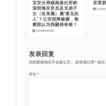
宝安分局镇南派出所称
宏英
深圳海关官员及兄弟子
2026
女（近亲属）属“查无此
人”？公安招牌被砸，检
察院认为我砸得有错？
2026年6月9日
发表回复
您的邮箱地址不会被公开。
必填项已用
*
标注
评论
*