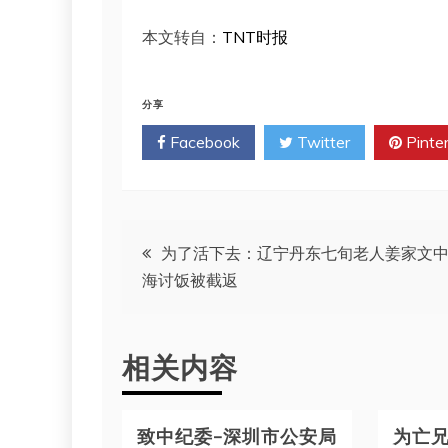
本文转自：
TNT时报
分享
Facebook
Twitter
Pinte
文
为了活下去：辽宁丹东七旬老人姜家文
海讨饭被截返
章
导
相关内容
航
致中纪委—深圳市公安局
为亡兄