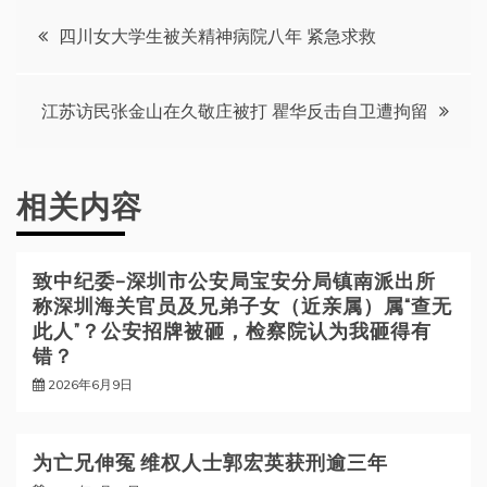
文
四川女大学生被关精神病院八年 紧急求救
章
江苏访民张金山在久敬庄被打 瞿华反击自卫遭拘留
导
航
相关内容
致中纪委—深圳市公安局宝安分局镇南派出所
称深圳海关官员及兄弟子女（近亲属）属“查无
此人”？公安招牌被砸，检察院认为我砸得有
错？
2026年6月9日
为亡兄伸冤 维权人士郭宏英获刑逾三年