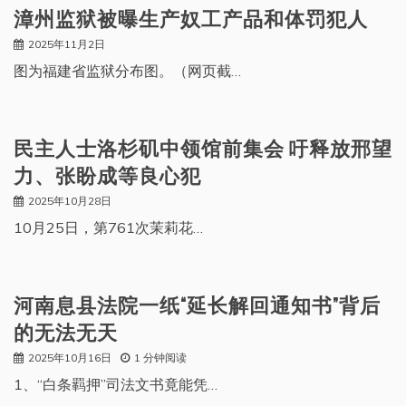
漳州监狱被曝生产奴工产品和体罚犯人
2025年11月2日
图为福建省监狱分布图。（网页截…
民主人士洛杉矶中领馆前集会 吁释放邢望
力、张盼成等良心犯
2025年10月28日
10月25日，第761次茉莉花…
河南息县法院一纸“延长解回通知书”背后
的无法无天
2025年10月16日
1 分钟阅读
1、“白条羁押”司法文书竟能凭…