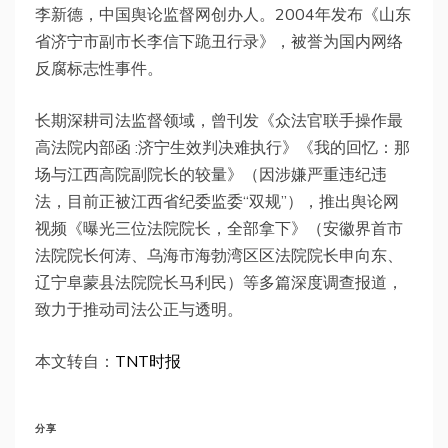
李新德，中国舆论监督网创办人。2004年发布《山东
省济宁市副市长李信下跪丑行录》，被誉为国内网络
反腐标志性事件。
长期深耕司法监督领域，曾刊发
《众法官联手操作最
高法院内部函 :济宁生效判决难执行》《我的回忆：那
场与江西高院副院长的较量》（因涉嫌严重违纪违
法，目前正被江西省纪委监委“双规”），推出舆论网
视频《曝光三位法院院长，全部拿下》（安徽界首市
法院院长何涛、乌海市海勃湾区区法院院长申向东、
辽宁阜蒙县法院院长马利民）等多篇深度调查报道，
致力于推动司法公正与透明。
本文转自：
TNT时报
分享