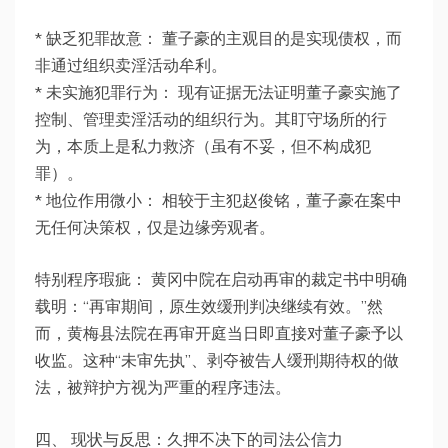
* 缺乏犯罪故意： 董子豪的主观目的是实现债权，而
非通过组织卖淫活动牟利。
* 未实施犯罪行为： 现有证据无法证明董子豪实施了
控制、管理卖淫活动的组织行为。其盯守场所的行
为，本质上是私力救济（虽有不妥，但不构成犯
罪）。
* 地位作用微小： 相较于主犯赵俊铭，董子豪在案中
无任何决策权，仅是边缘旁观者。
特别程序瑕疵： 黄冈中院在启动再审的裁定书中明确
载明：“再审期间，原生效缓刑判决继续有效。”然
而，黄梅县法院在再审开庭当日即直接对董子豪予以
收监。这种“未审先执”、剥夺被告人缓刑期待权的做
法，被辩护方视为严重的程序违法。
四、 现状与反思：久押不决下的司法公信力