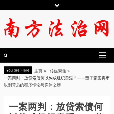
跳
至
内
容
南方法治网
You are Here
主页
传媒聚焦
一案两判：放贷索债何以构成组织卖淫？——董子豪案再审
改刑背后的程序悖论与实体之辨
一案两判：放贷索债何