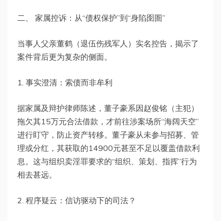
二、 家属控诉：从“债权保护”到“身陷囹圄”
当事人父亲董鹤（退伍伤残军人）实名控告，揭示了
案件背后更为复杂的侧面。
1. 事实澄清：索债而非牟利
据家属及辩护律师陈述，董子豪系因赵俊铭（主犯）
拖欠其15万元合法借款，才前往涉案场所“海阔天空”
进行盯守，防止资产转移。董子豪从未参与招募、管
理或分红，其获取的14900元甚至不足以覆盖借款利
息。这与组织卖淫罪要求的“组织、策划、指挥”行为
相去甚远。
2. 程序疑云：信访驱动下的司法？