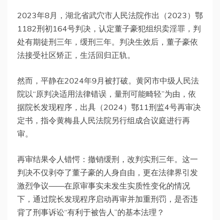
2023年8月，湖北省武穴市人民法院作出（2023）鄂
1182刑初164号判决，认定董子豪犯组织卖淫罪，判
处有期徒刑三年，缓刑三年。判决生效后，董子豪依
法接受社区矫正，生活回归正轨。
然而，平静在2024年9月被打破。黄冈市中级人民法
院以“原判决适用法律错误，量刑可能畸轻”为由，依
据院长发现程序，出具（2024）鄂11刑监4号再审决
定书，指令黄梅县人民法院另行组成合议庭进行再
审。
再审结果令人错愕：撤销缓刑，改判实刑三年。这一
判决不仅剥夺了董子豪的人身自由，更在法律界引发
激烈争议——在原审事实未发生实质性变化的情况
下，通过院长发现程序启动再审并加重刑罚，是否违
背了刑事诉讼“有利于被告人”的基本法理？