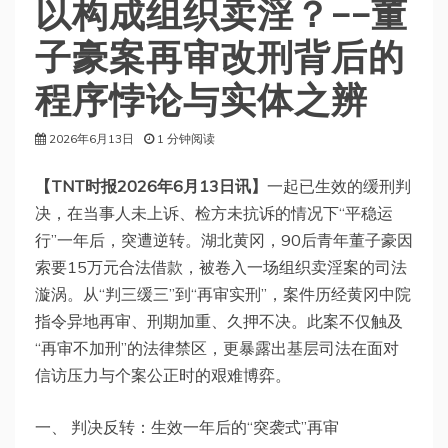
以构成组织卖淫？——董
子豪案再审改刑背后的
程序悖论与实体之辨
2026年6月13日
1 分钟阅读
【TNT时报2026年6月13日讯】
一起已生效的缓刑判
决，在当事人未上诉、检方未抗诉的情况下“平稳运
行”一年后，突遭逆转。湖北黄冈，90后青年董子豪因
索要15万元合法借款，被卷入一场组织卖淫案的司法
漩涡。从“判三缓三”到“再审实刑”，案件历经黄冈中院
指令异地再审、刑期加重、久押不决。此案不仅触及
“再审不加刑”的法律禁区，更暴露出基层司法在面对
信访压力与个案公正时的艰难博弈。
一、 判决反转：生效一年后的“突袭式”再审