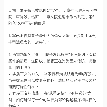
目前，董子豪已被羁押1年7个月，案件已进入黄冈中
院二审阶段。然而，二审法院迟迟未作出裁定，案件
陷入“久押不决”的僵局。
此案已不仅是董子豪个人的命运之争，更是对中国刑
事司法理念的一次拷问：
1. 再审功能的异化： “院长发现程序”本应是纠正冤错
案件的最后一道防线，是否正在沦为应对信访、调整
量刑的工具？
2. 实质正义的缺失： 当索债行为被认定为组织犯罪，
当生效裁判可以被随意推翻，法律的安定性与公民的
预测可能性何在？
3. 程序正义的底线： 在“从重从快”与“有错必纠”之
间，如何确保每一个司法行为都经得起程序和法律的
检验？