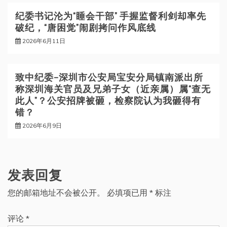
纪委书记沦为“睡会干部” 手握监督利剑却率先
破纪，“唐困觉”闹剧拷问作风底线
2026年6月11日
致中纪委—深圳市公安局宝安分局镇南派出所
称深圳海关官员及兄弟子女（近亲属）属“查无
此人”？公安招牌被砸，检察院认为我砸得有
错？
2026年6月9日
发表回复
您的邮箱地址不会被公开。
必填项已用
*
标注
评论
*