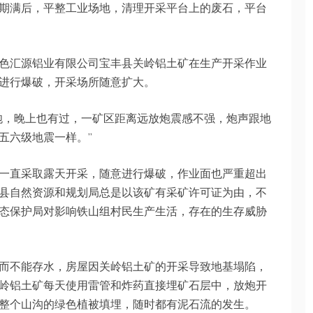
期满后，平整工业场地，清理开采平台上的废石，平台
色汇源铝业有限公司宝丰县关岭铝土矿在生产开采作业
进行爆破，开采场所随意扩大。
炮，晚上也有过，一矿区距离远放炮震感不强，炮声跟地
五六级地震一样。”
一直采取露天开采，随意进行爆破，作业面也严重超出
县自然资源和规划局总是以该矿有采矿许可证为由，不
态保护局对影响铁山组村民生产生活，存在的生存威胁
而不能存水，房屋因关岭铝土矿的开采导致地基塌陷，
岭铝土矿每天使用雷管和炸药直接埋矿石层中，放炮开
整个山沟的绿色植被填埋，随时都有泥石流的发生。