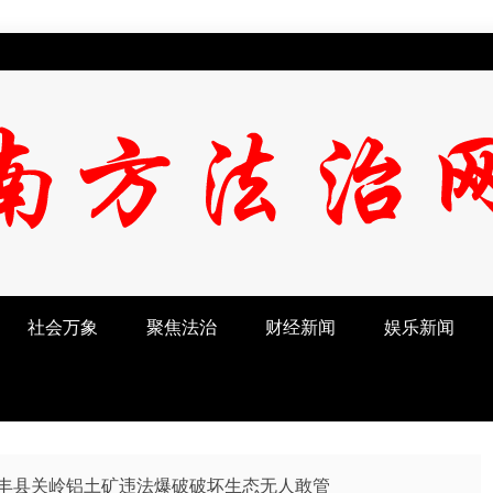
社会万象
聚焦法治
财经新闻
娱乐新闻
丰县关岭铝土矿违法爆破破坏生态无人敢管