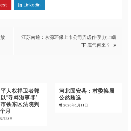
rest
Linkedin
投放
江苏南通：京源环保上市公司弄虚作假 欺上瞒
下 底气何来？
四平人权捍卫者郭
河北固安县：村委换届
以“寻衅滋事罪”
公然贿选
平市铁东区法院判
2026年1月11日
3个月
年5月23日