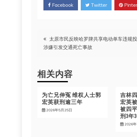
Facebook
Twitter
Pinte
文
太原市民反映哈罗牌共享电动单车违规
涉嫌引发交通死亡事故
章
导
相关内容
航
为亡兄伸冤 维权人士郭
吉林
宏英获刑逾三年
宏英被
被四
2026年5月25日
刑3年
2026