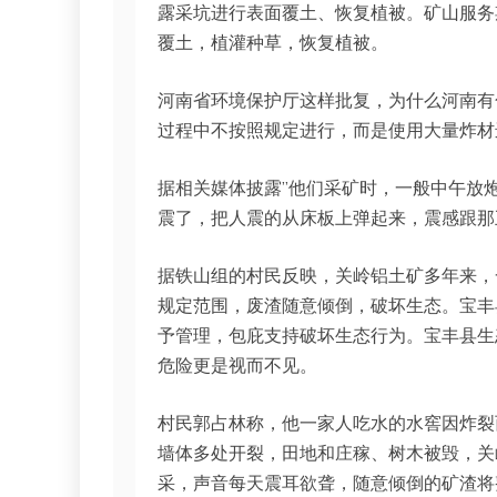
露采坑进行表面覆土、恢复植被。矿山服务
覆土，植灌种草，恢复植被。
河南省环境保护厅这样批复，为什么河南有
过程中不按照规定进行，而是使用大量炸材
据相关媒体披露”他们采矿时，一般中午放
震了，把人震的从床板上弹起来，震感跟那
据铁山组的村民反映，关岭铝土矿多年来，
规定范围，废渣随意倾倒，破坏生态。宝丰
予管理，包庇支持破坏生态行为。宝丰县生
危险更是视而不见。
村民郭占林称，他一家人吃水的水窖因炸裂
墙体多处开裂，田地和庄稼、树木被毁，关
采，声音每天震耳欲聋，随意倾倒的矿渣将