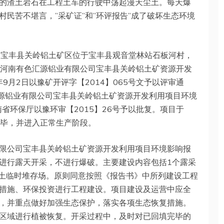
的渣土岩石在工程土车的行驶中荡起漫天尘土。每天爆
民苦不堪言，”采矿证”和”环评报告”成了破坏生态环境
司宝丰县关岭铝土矿区位于宝丰县观音堂林站石板河村，
了《河南有色汇源铝业有限公司宝丰县关岭铝土矿资源开发
9月2日以豫矿开评字【2014】065号文予以评审通
汇源铝业有限公司宝丰县关岭铝土矿资源开发利用项目环境
南省环保厅以豫环审【2015】26号予以批复。项目于
完毕，并进入正常生产阶段。
限公司宝丰县关岭铝土矿资源开发利用项目环境影响报
进行露天开采，不进行爆破。主要建设内容包括1个露采
表土临时堆存场。原则同意按照《报告书》中所列建设工程
措施、环保投资进行工程建设。项目建设及运营中应全
，并重点做好加强生态保护，落实各项生态恢复措施。
区域进行植被恢复。开采过程中，及时对已回填完毕的