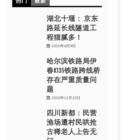
热门
最新
湖北十堰： 京东
路延长线隧道工
程猫腻多！
2020年8月9日
哈尔滨铁路局伊
春K135铁路跨线桥
存在严重质量问
题
2020年12月23日
四川新都：民营
渔场遭村民哄抢
古稀老人上告无