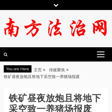
跳
至
内
容
南方法治网
You are Here
主页
传媒聚焦
铁矿昼夜放炮且将地下采空致一养猪场报废
铁矿昼夜放炮且将地下
采空致一养猪场报废