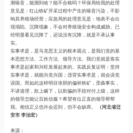
测噪音，能测到啥？能不合格吗？环保局给我的处理
意见是：红山铁矿开采过程中产生的噪音污染，不影
响其养殖场经营；应急局的处理意见是：地表不会出
现塌陷、沉降现象，不会对养殖场安全构成威胁。已
经明显看见沉降了，还说没有沉降，就是不承认事
实。
实事求是，是马克思主义的根本观点，是我们党的基
本思想方法、工作方法、领导方法。我们党就是靠实
事求是起家和兴旺发展起来的。实践反复证明：坚持
实事求是，就能兴党兴国；违背实事求是，就会误党
误国。而如此这样明目张胆的偏袒铁矿，歪曲事实，
不讲道理，欺上瞒下，以欺骗的手段对付上级，这样
的领导怎能让百姓信服？希望有位正直的领导帮帮
我。相信正义也许会迟到，但不会缺席。
（河北省迁
安市 李治宏）
来源：