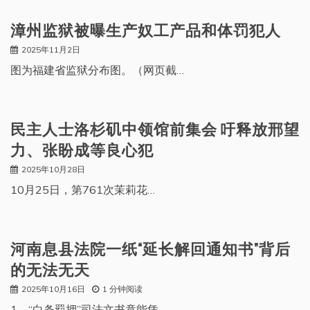
漳州监狱被曝生产奴工产品和体罚犯人
2025年11月2日
图为福建省监狱分布图。（网页截…
民主人士洛杉矶中领馆前集会 吁释放邢望
力、张盼成等良心犯
2025年10月28日
10月25日，第761次茉莉花…
河南息县法院一纸“延长解回通知书”背后
的无法无天
2025年10月16日
1 分钟阅读
1、“白条羁押”司法文书竟能凭…