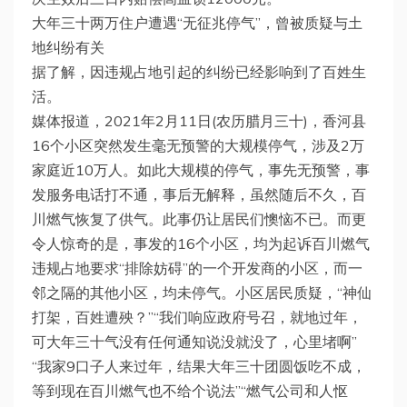
大年三十两万住户遭遇“无征兆停气”，曾被质疑与土
地纠纷有关
据了解，因违规占地引起的纠纷已经影响到了百姓生
活。
媒体报道，2021年2月11日(农历腊月三十)，香河县
16个小区突然发生毫无预警的大规模停气，涉及2万
家庭近10万人。如此大规模的停气，事先无预警，事
发服务电话打不通，事后无解释，虽然随后不久，百
川燃气恢复了供气。此事仍让居民们懊恼不已。而更
令人惊奇的是，事发的16个小区，均为起诉百川燃气
违规占地要求“排除妨碍”的一个开发商的小区，而一
邻之隔的其他小区，均未停气。小区居民质疑，“神仙
打架，百姓遭殃？”“我们响应政府号召，就地过年，
可大年三十气没有任何通知说没就没了，心里堵啊”
“我家9口子人来过年，结果大年三十团圆饭吃不成，
等到现在百川燃气也不给个说法”“燃气公司和人怄