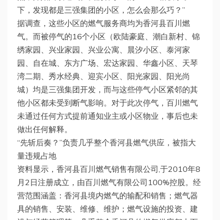
下，发现都是三强集团的小区，怎么会那么巧？”
据调查，这些小区的燃气服务商均为香河县百川燃
气。而被停气的16个小区（欧陆豪庭、潮白新村、锦
绣家园、兴业家园、兴业公寓、晨汐小区、泰河家
园、自在城、东方广场、宏达家园、华鑫小区、天琴
湾二期、秀水经典、迎宾小区、阳光家园、阳光尚
城）均是三强集团开发，而与这些停气小区紧邻的其
他小区都未受到断气影响。对于此次停气，百川燃气
未通过任何方式提前通知业主或小区物业，事后也未
做出任何解释。
“先斩后奏？”负责几乎整个香河县燃气供应，被指大
量违规占地
资料显示，香河县百川燃气销售有限公司,于2010年8
月2日注册成立，由百川燃气有限公司100%控股。经
营范围涵盖：香河县境内燃气的输配和销售；燃气器
具的销售、安装、维修、维护；燃气设施的投资、建