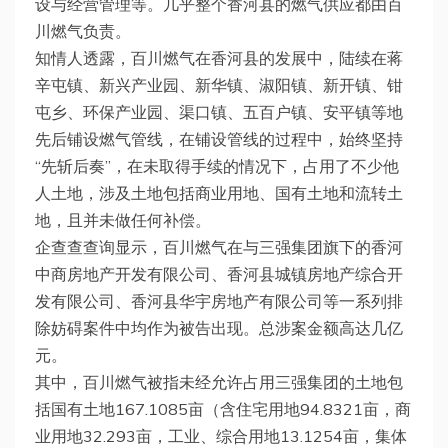
设与经营管理等。几乎整个香河县的燃气供应都由百
川燃气负责。
知情人透露，百川燃气在香河县的发展中，陆续在蒋
辛屯镇、新兴产业园、新华镇、淑阳镇、新开镇、钳
屯乡、环保产业园、渠口镇、五百户镇、安平镇等地
先后铺设燃气管线，在铺设管线的过程中，始终坚持
“先斩后奏”，在未取得手续的情况下，占用了不少他
人土地，涉及土地包括商业用地、国有土地和流转土
地，且并未做任何补偿。
企查查查询显示，百川燃气在与三强集团旗下的香河
中商房地产开发有限公司、香河县城镇房地产综合开
发有限公司、香河县华宇房地产有限公司等一系列排
除妨碍案件中均作为被告出现。总涉案金额高达几亿
元。
其中，百川燃气被指未经允许占用三强集团的土地包
括国有土地167.1085亩（含住宅用地94.8321亩，商
业用地32.293亩，工业、综合用地13.1254亩，集体