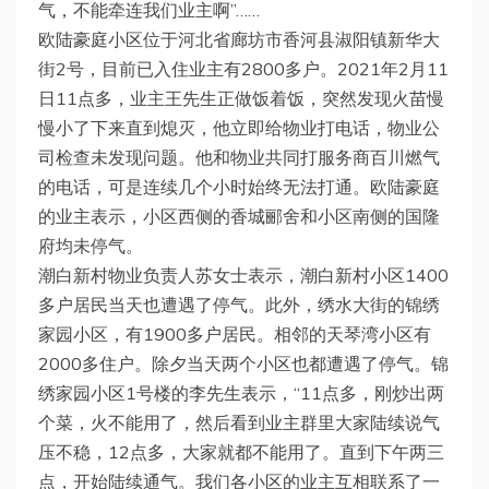
气，不能牵连我们业主啊”……
欧陆豪庭小区位于河北省廊坊市香河县淑阳镇新华大
街2号，目前已入住业主有2800多户。2021年2月11
日11点多，业主王先生正做饭着饭，突然发现火苗慢
慢小了下来直到熄灭，他立即给物业打电话，物业公
司检查未发现问题。他和物业共同打服务商百川燃气
的电话，可是连续几个小时始终无法打通。欧陆豪庭
的业主表示，小区西侧的香城郦舍和小区南侧的国隆
府均未停气。
潮白新村物业负责人苏女士表示，潮白新村小区1400
多户居民当天也遭遇了停气。此外，绣水大街的锦绣
家园小区，有1900多户居民。相邻的天琴湾小区有
2000多住户。除夕当天两个小区也都遭遇了停气。锦
绣家园小区1号楼的李先生表示，“11点多，刚炒出两
个菜，火不能用了，然后看到业主群里大家陆续说气
压不稳，12点多，大家就都不能用了。直到下午两三
点，开始陆续通气。我们各小区的业主互相联系了一