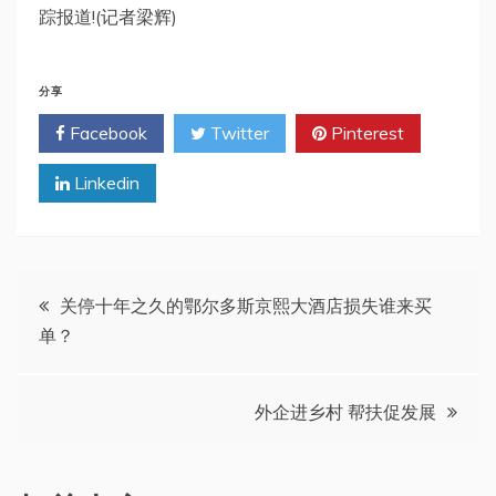
踪报道!(记者梁辉)
分享
Facebook
Twitter
Pinterest
Linkedin
文
关停十年之久的鄂尔多斯京熙大酒店损失谁来买
单？
章
导
外企进乡村 帮扶促发展
航