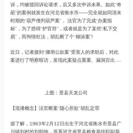
诉，均被驳回诉讼请求，后又多次申诉未果。如此“奇
葩”的案例就发生在河北省衡水市——完全就如同清末
时期的“葫芦僧判葫芦案”， 法官为了完成“办案指
标”，为了捞得“护官符”，或者就是为了某些“私下交
易”，而徇情枉法，胡乱断了个“糊涂案”!
近日，记者接到“挪用公款案”受害人的求助后，对此
案进行了明察暗访，发现此案疑点重重、漏洞百出……
上图：景县天龙公司
【混淆概念】法官断案“随心所欲”胡乱定罪
据了解，1963年2月12日出生于河北省衡水市景县广
川镇刘村的刘朝地，原系河北省景县粮食局挂职副局