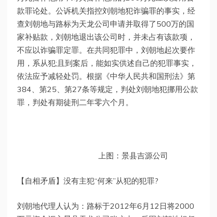
款罪论处。公诉机关指控刘朝地犯诈骗罪的事实，经
查刘朝地与路标为天龙公司申请并取得了500万的国
家补贴款，刘朝地退出该公司时，并未占有该款项，
不应以诈骗罪定罪。在共同犯罪中，刘朝地起次要作
用，系从犯;且到案后，能如实供述自己的犯罪事实，
依法应予减轻处罚。根据《中华人民共和国刑法》第
384、第25、第27条等规定，判处刘朝地犯挪用公款
罪，判处有期徒刑二年零六个月。
上图：景县吉源公司
【自相矛盾】没有主犯“何来”从犯的犯罪?
刘朝地代理人认为：路标于2012年6月12日将2000