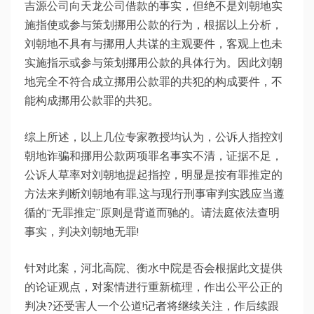
吉源公司向天龙公司借款的事实，但绝不是刘朝地实
施指使或参与策划挪用公款的行为，根据以上分析，
刘朝地不具有与挪用人共谋的主观要件，客观上也未
实施指示或参与策划挪用公款的具体行为。因此刘朝
地完全不符合成立挪用公款罪的共犯的构成要件，不
能构成挪用公款罪的共犯。
综上所述，以上几位专家教授均认为，公诉人指控刘
朝地诈骗和挪用公款两项罪名事实不清，证据不足，
公诉人草率对刘朝地提起指控，明显是按有罪推定的
方法来判断刘朝地有罪,这与现行刑事审判实践应当遵
循的“无罪推定”原则是背道而驰的。请法庭依法查明
事实，判决刘朝地无罪!
针对此案，河北高院、衡水中院是否会根据此文提供
的论证观点，对案情进行重新梳理，作出公平公正的
判决?还受害人一个公道!记者将继续关注，作后续跟