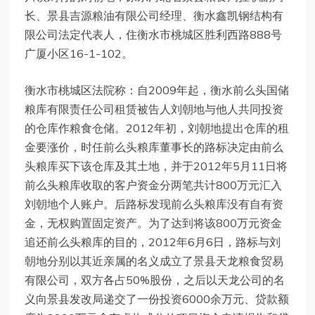
长、景县吉源粮油有限公司经理、衡水鑫凯钢结构有
限公司法定代表人，住衡水市桃城区胜利西路888号
广厦小区16-1-102。
衡水市桃城区法院称：自2009年起，衡水前么头国储
粮库有限责任公司租赁被告人刘朝地与他人共同投资
的仓库作粮食仓储。2012年初，刘朝地提出仓库的租
金要涨价，时任前么头粮库董事长的路标决定由前么
头粮库买下该仓库及其土地，并于2012年5月11日将
前么头粮库收取的客户资金分两笔共计800万元汇入
刘朝地个人账户。后路标发现前么头粮库没有自有资
金，无权购置固定资产。为了达到将该800万元资金
追还前么头粮库的目的，2012年6月6日，路标与刘
朝地分别以其近亲属的名义成立了景县天龙粮食贸易
有限公司，双方各占50%股份，之后以天龙公司的名
义向景县发改局递交了一份投资6000余万元、贷款额