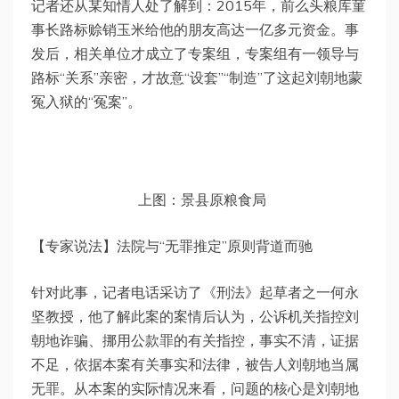
记者还从某知情人处了解到：2015年，前么头粮库菫
事长路标赊销玉米给他的朋友高达一亿多元资金。事
发后，相关单位才成立了专案组，专案组有一领导与
路标“关系”亲密，才故意“设套”“制造”了这起刘朝地蒙
冤入狱的“冤案”。
上图：景县原粮食局
【专家说法】法院与“无罪推定”原则背道而驰
针对此事，记者电话采访了《刑法》起草者之一何永
坚教授，他了解此案的案情后认为，公诉机关指控刘
朝地诈骗、挪用公款罪的有关指控，事实不清，证据
不足，依据本案有关事实和法律，被告人刘朝地当属
无罪。从本案的实际情况来看，问题的核心是刘朝地