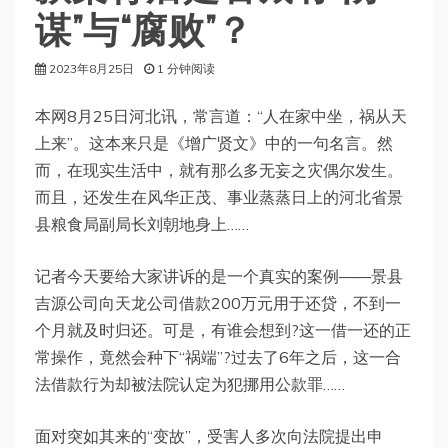
谋”与“腐败”？
2023年8月25日
1 分钟阅读
本网8月25日河北讯，常言道：“人在家中坐，祸从天
上来”。这本来只是《增广贤文》中的一句名言。然
而，在现实生活中，就有那么多无妄之灾偶尔发生。
而且，还发生在风华正茂、事业蒸蒸日上的河北省景
县粮食局副局长刘朝地身上……
记者今天要给大家讲诉的是一个真实的案例——景县
吉源公司向天龙公司借款200万元用于还贷，不到一
个月就及时归还。可是，有谁会想到?这一借一还的正
常操作，竟然会种下“祸端”?过去了6年之后，这一合
法借款行为却被法院认定为犯挪用公款罪……
面对突如其来的“变故”，受害人多次向法院提出申