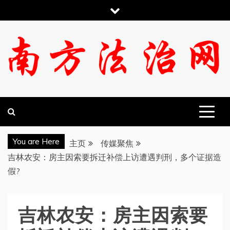
跳
至
内
容
南方法治网
You are Here
主页
传媒聚焦
吉林农安：房主因索要拆迁补偿上访遭遇判刑，多个证据造
假?
吉林农安：房主因索要