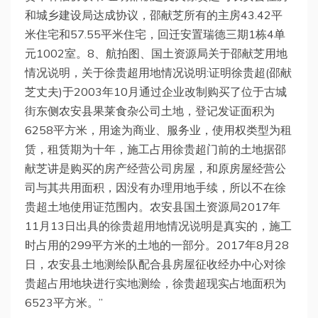
和城乡建设局达成协议，邵献芝所有的主房43.42平
米住宅和57.55平米住宅，回迁安置瑞德三期1栋4单
元1002室。8、航拍图、国土资源局关于邵献芝用地
情况说明，关于徐贵超用地情况说明:证明徐贵超(邵献
芝丈夫)于2003年10月通过企业改制购买了位于古城
街东侧农安县果莱食杂公司土地，登记发证面积为
6258平方米，用途为商业、服务业，使用权类型为租
赁，租赁期为十年，施工占用徐贵超门前的土地据邵
献芝讲是购买的房产经营公司房屋，和原房屋经营公
司与其共用面积，因没有办理用地手续，所以不在徐
贵超土地使用证范围内。农安县国土资源局2017年
11月13日出具的徐贵超用地情况说明是真实的，施工
时占用的299平方米的土地的一部分。2017年8月28
日，农安县土地测绘队配合县房屋征收经办中心对徐
贵超占用地块进行实地测绘，徐贵超现实占地面积为
6523平方米。”