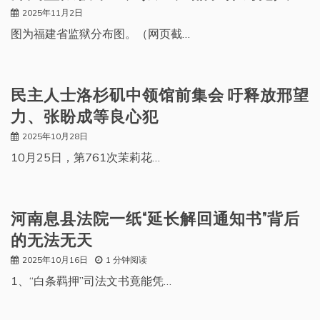
2025年11月2日
图为福建省监狱分布图。（网页截…
民主人士洛杉矶中领馆前集会 吁释放邢望
力、张盼成等良心犯
2025年10月28日
10月25日，第761次茉莉花…
河南息县法院一纸“延长解回通知书”背后
的无法无天
2025年10月16日
1 分钟阅读
1、“白条羁押”司法文书竟能凭…