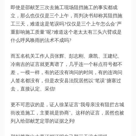
即使是邵献芝三次去施工现场阻挡施工的事实都成
立，那么也仅仅是三个上午，而判决书却称其阻挡施
工三天，难道这是笔误吗?仅仅是三个上午怎么会“严
重影响施工质量”呢?难道这个老太太有三头六臂或是
什么呼风唤雨的法术不成吗?
而五名机关工作人员张辉、彭志刚、康凯、王建纪、
冷南吉的证言就更离谱了，几乎连一个标点符号都不
差，一模一样，有的还没有询问的时间，有的连询问
人签名都没有，但是农安县法院居然以“笔误”搪塞过
去，直接认定、采信!
更不可思议的是，证人徐某证言“我母亲没有阻拦古城
街改造施工，主要就是协商”。这样的证言，居然也被
列入给邵献芝定罪的证据之列!