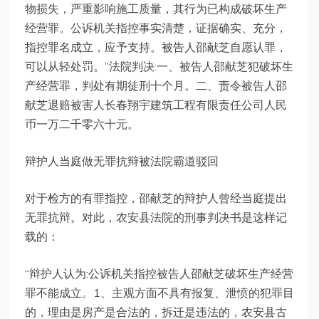
物损失，严重影响施工质量，其行为已构成破坏生产
经营罪。公诉机关指控事实清楚，证据确实、充分，
指控罪名成立，应予支持。被告人邵献芝自愿认罪，
可以从轻处罚。”法院判决:一、被告人邵献芝犯破坏生
产经营罪，判处有期徒刑十个月。二、责令被告人邵
献芝退赔被害人长春翔宇建筑工程有限责任公司人民
币一万二千零六十元。
辩护人当庭做无罪抗辩被法院霸道驳回
对于检方的有罪指控，邵献芝的辩护人曾经当庭提出
无罪抗辩。对此，农安县法院的刑事判决书是这样记
载的：
“辩护人认为:公诉机关指控被告人邵献芝破坏生产经营
罪不能成立。1、主观方面不具有报复、泄愤的犯罪目
的，理由是房产是合法的，拆迁是违法的，农安县古