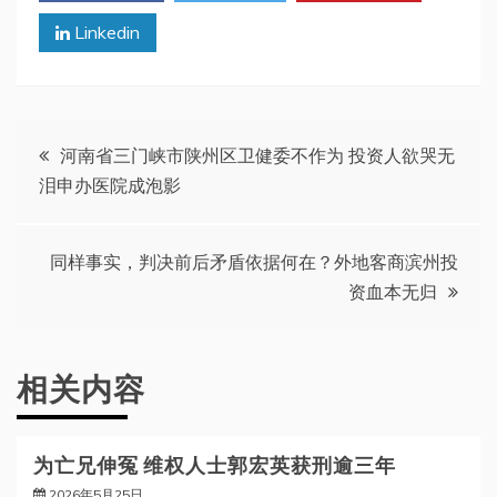
Linkedin
文
河南省三门峡市陕州区卫健委不作为 投资人欲哭无
泪申办医院成泡影
章
导
同样事实，判决前后矛盾依据何在？外地客商滨州投
资血本无归
航
相关内容
为亡兄伸冤 维权人士郭宏英获刑逾三年
2026年5月25日