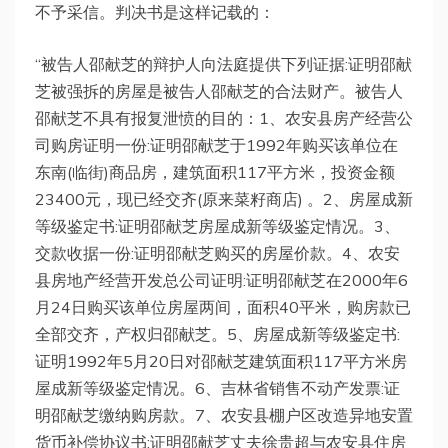
不予采信。判决书是这样记载的：
“被告人邵献芝的辩护人向法庭提供下列证据:证明邵献
芝被强拆的房屋是被告人邵献芝的合法财产。被告人
邵献芝不具有报复泄愤的目的：1、农安县房产经营公
司购房证明一份:证明邵献芝于1992年购买该单位在
东南(临街)商品房，建筑面积117平方米，投资金额
23400元，现已经交齐(原来菜籽商店) 。2、房屋成新
等级鉴定书:证明邵献芝房屋成新等级鉴定情况。3、
交款收据一份:证明邵献芝购买的房屋价款。4、农安
县房地产经营开发总公司证明:证明邵献芝在2000年6
月24日购买该单位房屋两间，面积40平米，购房款已
全部交齐，产权归邵献芝。5、房屋成新等级鉴定书:
证明1992年5月20日对邵献芝建筑面积117平方米房
屋成新等级鉴定情况。6、吉林省销售不动产发票:证
明邵献芝缴纳购房款。7、农安县棚户区改造异地安置
货币补偿协议书:证明邵献芝丈夫徐贵超与农安县住房