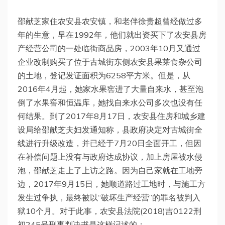
邵献芝家住农安县农安镇，和老伴徐贵超曾经做过多
年的生意，早在1992年，他们就出资买下了农安县房
产经营公司的一处临街商品房，2003年10月又通过
企业改制购买了位于古城街东侧农安县果莱食杂公司
的土地，登记发证面积为6258平方米。但是，从
2016年4月起，她家水果窖进了大量自来水，甚至泡
倒了水果窖和恒温库，她找自来水公司多次也没有任
何结果。到了2017年8月17日，农安县住房和城乡建
设局给邵献芝夫妇发通知称，县政府决定对古城街全
线进行升级改造，并已经于7月20日全面开工，但因
在补偿问题上没有与政府达成协议，加上房屋被水侵
泡，邵献芝走上了上访之路。因为自己家就在工地旁
边，2017年9月15日，她顺道路过工地时，与施工方
发生过争执，最终被以“破坏生产经营”的罪名被判入
狱10个月。对于此事，农安县法院(2018)吉0122刑
初245号刑事判决书是这样记述的：