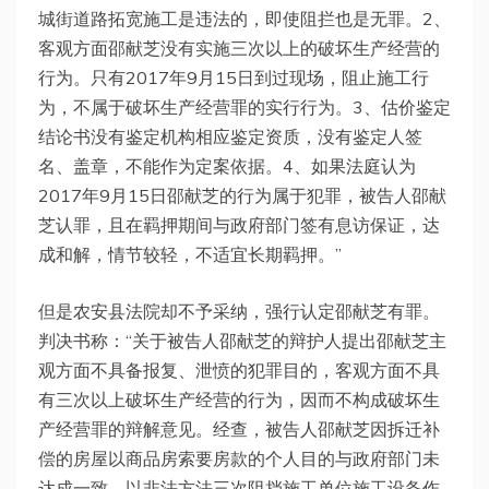
城街道路拓宽施工是违法的，即使阻拦也是无罪。2、
客观方面邵献芝没有实施三次以上的破坏生产经营的
行为。只有2017年9月15日到过现场，阻止施工行
为，不属于破坏生产经营罪的实行行为。3、估价鉴定
结论书没有鉴定机构相应鉴定资质，没有鉴定人签
名、盖章，不能作为定案依据。4、如果法庭认为
2017年9月15日邵献芝的行为属于犯罪，被告人邵献
芝认罪，且在羁押期间与政府部门签有息访保证，达
成和解，情节较轻，不适宜长期羁押。”
但是农安县法院却不予采纳，强行认定邵献芝有罪。
判决书称：“关于被告人邵献芝的辩护人提出邵献芝主
观方面不具备报复、泄愤的犯罪目的，客观方面不具
有三次以上破坏生产经营的行为，因而不构成破坏生
产经营罪的辩解意见。经查，被告人邵献芝因拆迁补
偿的房屋以商品房索要房款的个人目的与政府部门未
达成一致，以非法方法三次阻挡施工单位施工设备作