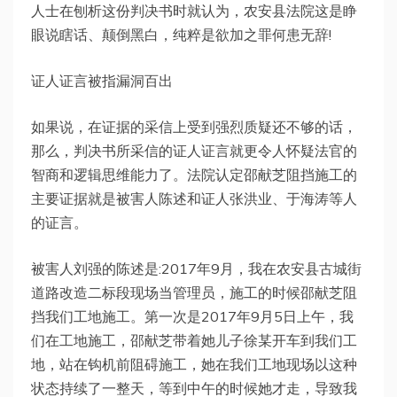
人士在刨析这份判决书时就认为，农安县法院这是睁
眼说瞎话、颠倒黑白，纯粹是欲加之罪何患无辞!
证人证言被指漏洞百出
如果说，在证据的采信上受到强烈质疑还不够的话，
那么，判决书所采信的证人证言就更令人怀疑法官的
智商和逻辑思维能力了。法院认定邵献芝阻挡施工的
主要证据就是被害人陈述和证人张洪业、于海涛等人
的证言。
被害人刘强的陈述是:2017年9月，我在农安县古城街
道路改造二标段现场当管理员，施工的时候邵献芝阻
挡我们工地施工。第一次是2017年9月5日上午，我
们在工地施工，邵献芝带着她儿子徐某开车到我们工
地，站在钩机前阻碍施工，她在我们工地现场以这种
状态持续了一整天，等到中午的时候她才走，导致我