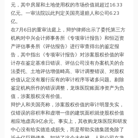
元，其中房屋和土地使用权的市场价值就超过16.33
亿元。一审法院以此判定关国亮退赔人和公司6.23
亿。
在7月6日的重审法庭上，辩护律师出示了委托第三方
机构对中兴会计师事务所《专项审计报告》和恒迈资
产评估事务所《评估报告》进行审查得出的鉴定报
告，其中指出《专项审计报告》对涉案股权价值的审
计存在鉴定基准日错误、评估公司没有办案机关的合
法委托、土地评估增值畸高、审计调整错误、对股权
价值认定没有履行应有的审计程序等诸多问题。剔除
鉴定机构所作的错误调整，龙珠医院账面净资产为负
值，涉案股权没有价值。
辩护人和关国亮称，涉案股权价值的审计明显失实，
仅错误的容积率和虚增一倍的建筑面积就使股权价值
相应地虚高9亿余元。事实上，其收购龙珠医院和研发
中心没有给实德造成损失，而是帮助实德集团免除了
近十亿巨额债务，卸掉了这个大包袱。人和公司在龙