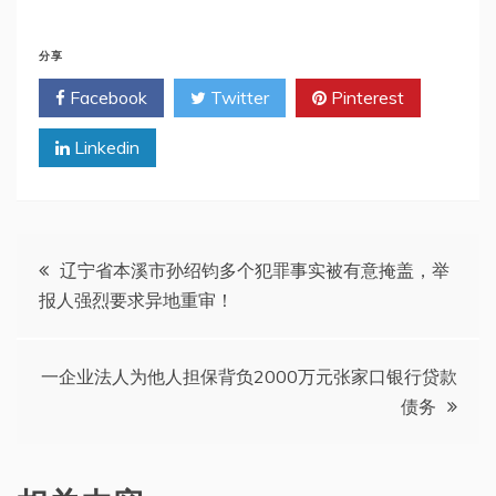
分享
Facebook
Twitter
Pinterest
Linkedin
文
辽宁省本溪市孙绍钧多个犯罪事实被有意掩盖，举
报人强烈要求异地重审！
章
导
一企业法人为他人担保背负2000万元张家口银行贷款
债务
航