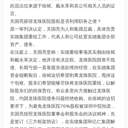
此说法仅来源于徐斌、戴永革和其公司相关人员的证
言。
关国亮获得龙珠医院股权是否利用职务之便？
原一审判决认定，关国亮为人和集团总裁，具体负责
实德集团重组工作，代表人和公司处置实德集团全部
资产、债务。
在法庭上，关国亮坚称：实德重组事项其实都由徐斌
和戴永革决定，他并没有决定权。龙珠医院因资不抵
债、长期亏损一直靠股东借款维持经营，在实德集团
资金链断裂后，徐斌迫切希望剥离龙珠医院，甩掉这
个包袱。股东们希望能够尽快将龙珠医院重组，以解
除股东们的担保责任。有众多意向方接触过龙珠医
院，均因龙珠医院债务问题拒绝收购。在徐斌的迫切
要求下，为避免龙珠医院76%股权被深圳中院拍卖，
关国亮按照龙珠医院董事会和股东会的决议精神，先
是签订《三方框架协议》，在实德集团和亿仁集团解