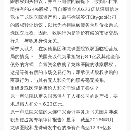
除股权购买协议，并互不追偿的前提下，收购亿仁集
团持有的24%股权，再自筹资金以6.73亿从深圳信达
竞拍了龙珠医院资产包，后与徐斌签订Citygoal公司
的股权转让协议，以代为承担巨额债务为对价收购龙
珠医院股权。因此，收购行为是等价有偿的市场交易
行为，与职务身份无关。
辩护人认为，在实德集团和龙珠医院双双面临经营危
局的情况下，关国亮以代为承担银行8.1亿及其他全部
债务的方式，自筹资金收购了龙珠医院的涉案股权，
这是等价有偿的市场交易行为，即承债式股权收购的
商事行为，与其有无人和公司的职务毫无关系。
重组龙珠医院是否给人和公司造成了损失？
原一审法院认定关国亮侵占了人和公司的财产权，要
求退赔人和公司6.23亿元。
原一审法院采信的大连中兴会计事务所《关国亮涉嫌
职务侵占案专项审计报告》显示，截至2016年8月，
龙珠医院和龙珠研发中心的净资产高达12.35亿多