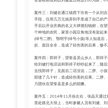
奎县检察院则以刘健血压高达200为由，
案件三：刘健在通江镇西下坎有一个从刘吉发
手段，仅用几万元就弄到手里成了自己的产
手后以开业庆典的名义大肆搜刮钱财，在望
个种地的农民，家里小园豆角地没有架起来
(绰号二胖)、鄂明宇(绰号小孩)等人知道
折、面目全非，造成了轻伤害的后果，惨不
案件四：郭祥子，望奎县灵山乡人，郭祥子
给刘健打电话说和郭祥子吵吵起来了，随后刘
去找郭祥子，见面后二话没说，二胖、小孩
部缝了几十针，造成轻伤害的后果。二胖、
力团伙在望奎县是多么的猖獗。
案件五：2014年11月份左右，张晶天通
里处路北大坝上，当时参赌人员有刘健、刘