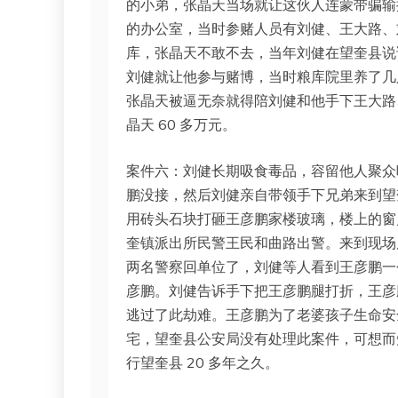
的小弟，张晶天当场就让这伙人连蒙带骗输掉
的办公室，当时参赌人员有刘健、王大路、
库，张晶天不敢不去，当年刘健在望奎县说
刘健就让他参与赌博，当时粮库院里养了几
张晶天被逼无奈就得陪刘健和他手下王大路
晶天 60 多万元。
案件六：刘健长期吸食毒品，容留他人聚众
鹏没接，然后刘健亲自带领手下兄弟来到望
用砖头石块打砸王彦鹏家楼玻璃，楼上的窗
奎镇派出所民警王民和曲路出警。来到现场
两名警察回单位了，刘健等人看到王彦鹏一
彦鹏。刘健告诉手下把王彦鹏腿打折，王彦
逃过了此劫难。王彦鹏为了老婆孩子生命安
宅，望奎县公安局没有处理此案件，可想而
行望奎县 20 多年之久。