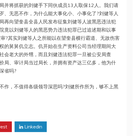
局并将抓获的刘健手下同伙成员13人取保12人。我们请
歹、无恶不作，为什么能大事化小、小事化了?刘健等人
局再向望奎县全县人民发布征集刘健等人波黑恶违法犯
院竟以刘健等人的黑恶势力违法犯罪已过追述期和以事
候审?其实刘健等人之所能以在望奎县横行霸道、无故伤害
权的舅舅仉立志。仉开始在生产资料公司当经理期间大
社会老大的外甥，而且刘健违法犯罪一旦被公安局查
价局、审计局当过局长，并拥有资产达三亿多，他为什
深省吗?
不作，不值得各级领导深思吗?刘健所作所为，够不上黑
rest
Linkedin