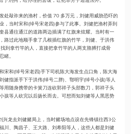
不给予刑拘，给办理的暂缓，让犯罪分子逍遥法外。
处敲诈来的渔村，价值 70 多万元，刘健用威胁恐吓的
业，当时宋和(绰号宋老四)参与了此事。刘健把渔村弄到
奎县通往通江的道路两边插满了红旗来炫耀。当时有一
，路过此地顺手拿了几根插红旗的竹竿，刘健、于洪伟
后，找到拿竹竿的人，直接把拿竹竿的人两支胳膊打成骨
忍睹。
和宋和(绰号宋老四)手下司机陈大海发生点口角，陈大海
健指派手下于洪伟(绰号二胖)、鄂明宇(绰号小孩)等人
等用随身携带的卡簧刀连砍郭祥子头部数刀，郭祥子头
小孩等人砍完以后扬长而去。可想而知刘健等人黑恶势
过刘兴龙去刘健赌局上，当时赌场地点设在先锋镇往西3公
福川、陶昌子、王大路、刘希阳等人，这些人都是刘健