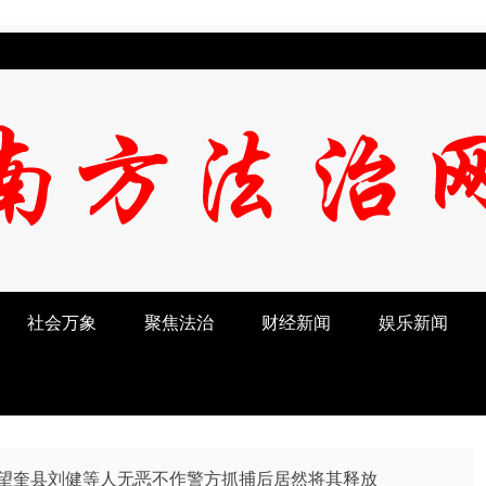
社会万象
聚焦法治
财经新闻
娱乐新闻
望奎县刘健等人无恶不作警方抓捕后居然将其释放