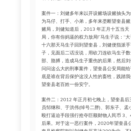
案件一：刘健多年来以开设赌场设赌抽头为
为马仔、打手、小弟，多年来垄断望奎县赌
赌局，刘健知道后，2013 年正月十五当
局，你有你妈逼的权力放局!”马生子说：“大
十六那天马生子回到望奎县，刘健便指派手
子，见面后二话没说，用砍刀连砍马生子数
部、胳膊，造成马生子重伤的后果，然后刘
问问这么大的刑事案件，望奎县公安局能给
底是谁在背后保护这没人性的畜牲，践踏我
望奎县老百姓一份安宁。
案件二：2012 年正月初七晚上，望奎县
员邹继和、于洪伟(绰号二胖)、郭东子、
殴打逼迫手段强行抢夺巨额财物人民币 3
后果。对于这一恶行案件，2020年望奎