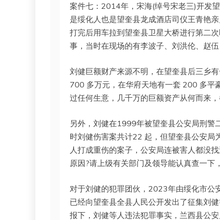
案件七：2014年，宋海(绰号宋老三)开
是绥化人也是望奎县龙成酒店司仪王青艳亲
打完后用车拉到望奎县卫星大桥进行第二次
事，当时在现场的有李波子、刘洪伦、赵伍
刘健巨额财产来源不明，在望奎县后三乡有
700 多万元，在华府天地有一套 200 多
过任何生意，几千万的巨额资产从何而来，
另外，刘健在1999年被望奎县公安局刑
时刘健伤害案共计22 起，但望奎县公安局
人打成重伤的案子，公安局连被害人都没找
原因?请上级有关部门及领导能认真查一下
对于刘健的犯罪团伙，2023年由绥化市公安
已经向望奎县全县人民公开发出了征集刘健
报下，刘健等人违法犯罪事实，兰西县公安