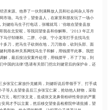
经济来源。他养了一伙刑满释放人员和社会闲杂人等作
局市场。马生子，望奎县人，在家里和朋友玩了一场小
天，刘健给马生子打电话，张嘴就骂：“你敢在望奎县放
哥我在北安呢，等我回望奎县和你解释。”2013 年正月
下马仔邹继和、二胖、小孩、宁小龙等打手去找马生
十多刀，把马生子砍倒在地，刀刀致命，砍到头部、面
健利用各种关系网找马生子和解，用钱摆平此事。我想
调解，最后按治安案件处理，用钱摆平，不了了知，到
们中国的法律?恳请有关部门挖出刘健背后的保护伞，还
后三乡张宝仁家放扑克赌局，刘健听说后带领手下、打手成
孟小子等人去望奎县后三乡张宝仁家，抢劫他人财物，采取
、4万元，殴打张文龙，造成张文龙鼻骨粉碎性骨折的严重
县公安局才予以立案，然后移交望奎县检察院申请批捕，望