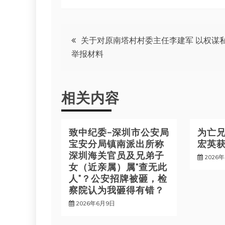
文
关于对原南塔村村委主任李建军 以权谋
举报材料
章
导
相关内容
航
致中纪委—深圳市公安局
为亡兄
宝安分局镇南派出所称
宏英
深圳海关官员及兄弟子
2026
女（近亲属）属“查无此
人”？公安招牌被砸，检
察院认为我砸得有错？
2026年6月9日