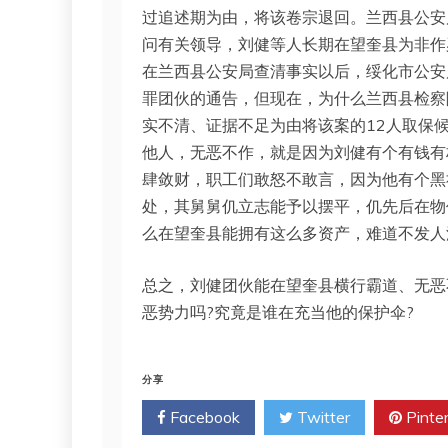
过追述期为由，将该卷宗退回。兰西县公安
问有关领导，刘健等人长期在望奎县为非作
在兰西县公安局查清事实以后，绥化市公安
罪团伙的通告，但现在，为什么兰西县检察
实不清、证据不足为由将该案的12人取保
他人，无恶不作，就是因为刘健有个有钱有
肆敛财，职工们敢怒不敢言，因为他有个黑
处，其舅舅仉立志能予以摆平，仉先后在物
么在望奎县能拥有这么多资产，难道不发人
总之，刘健团伙能在望奎县横行霸道、无恶
恶势力吗?究竟是谁在充当他的保护伞?
分享
Facebook
Twitter
Pinte