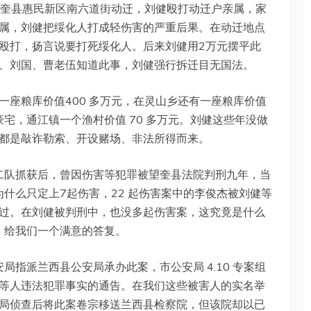
发望奎县惠民新区南六道街动迁，刘健殴打动迁户亲属，家
属，刘健把绥化人打成轻伤害的严重后果。在动迁地点
殴打，扬言说要打死绥化人。后来刘健用2万元摆平此
、刘国、曹老伍知道此事，刘健强行拆迁目无国法。
一座粮库价值400 多万元，在灵山乡还有一座粮库价值
平豪宅，通江镇一个渔村价值 70 多万元。刘健这些年没做
都是敲诈勒索、开设赌场、非法所得而来。
警二队抓获后，曾因伤害等犯罪被望奎县法院判刑九年，当
为什么只定上7起伤害，22 起伤害案中的李俊杰被刘健等
过。在刘健被判刑中，也没多起伤害案，这究竟是什么
，给我们一个满意的答复。
局指派兰西县公安局承办此案，市公安局 4.10 专案组
等人违法犯罪事实的通告。在我们这些被害人的实名举
局侦查后将此案卷宗移送兰西县检察院，但该院却以已