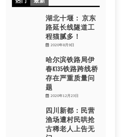
热门
最新
湖北十堰： 京东
路延长线隧道工
程猫腻多！
2020年8月9日
哈尔滨铁路局伊
春K135铁路跨线桥
存在严重质量问
题
2020年12月23日
四川新都：民营
渔场遭村民哄抢
古稀老人上告无