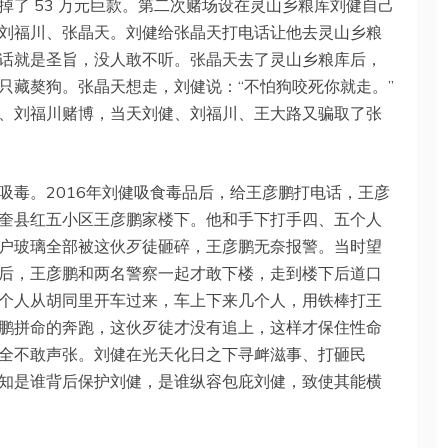
了 53 万元巨款。第二次赌场设在灵山乡粮库刘健自己
刘福川、张晶天。刘健给张晶天打电话让他去灵山乡粮
话就是圣旨，没人敢不听。张晶天去了灵山乡粮库后，
只藏獒狗。张晶天想走，刘健说：“不怕狗咬死你就走。”
、刘福川赌博，当天刘健、刘福川、王大路又骗取了张
吸毒。2016年刘健吸食毒品后，给王彦鹏打电话，王彦
奎县红五小区王彦鹏家楼下。他和手下打手四、五个人
户玻璃全部被这伙歹徒砸碎，王彦鹏无奈报警。当时望
后，王彦鹏和两名警察一起才敢下楼，走到楼下后道口
个人从胡同里开车过来，车上下来几个人，用铁棒打王
鹏拼命的奔跑，这伙歹徒才没有追上，这样才保住性命
全不敢声张。刘健在光天化日之下寻衅滋事、打砸民
知是谁背后保护刘健，是谁纵容包庇刘健，致使其能横