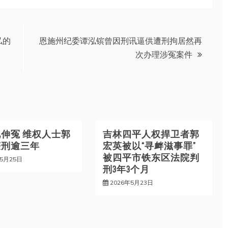
私的
恩施州纪委谭泓镔曾因刑讯逼供遭刑拘居然再
次办理涉冤案件
伸冤 维权人士郭
吉林四平人权捍卫者郭
获刑逾三年
宏英被以“寻衅滋事罪”
被四平市铁东区法院判
年5月25日
刑3年3个月
2026年5月23日