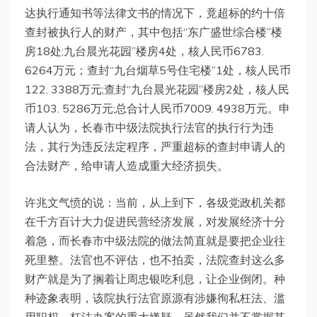
达执行通知书等法律文书的情况下，竟超标的约十倍
查封被执行人的财产，其中包括“东广盛世综合楼”楼
房18处;九台晨光花园”楼房4处，核人民币6783.
6264万元；查封“九台烟草5号住宅楼”1处，核人民币
122. 3388万元;查封“九台晨光花园”楼房2处，核人民
币103. 5286万元;总合计人民币7009. 4938万元。申
请人认为，长春市中级法院执行法官的执行行为违
法，其行为违反法定程序，严重超标的查封申请人的
合法财产，给申请人造成重大经济损失。
许兆文气愤的说：当前，从上到下，各级党政机关都
在千方百计大力促进民营经济发展，对发展经济十分
着急，而长春市中级法院的做法简直就是要把企业往
死里整。法官也不评估，也不拍卖，法院查封这么多
财产就是为了搁着让周忠银吃利息，让企业倒闭。种
种迹象表明，该院执行法官原源有涉嫌徇私枉法、滥