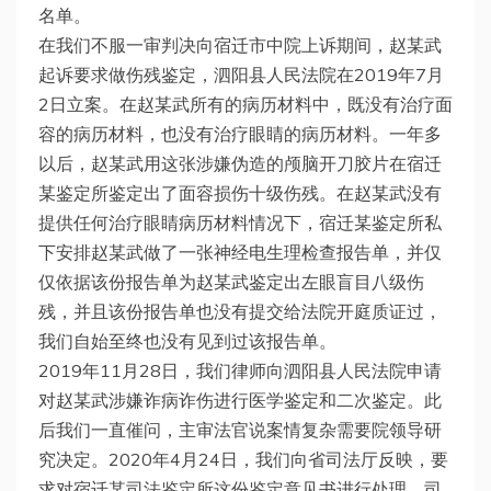
名单。
在我们不服一审判决向宿迁市中院上诉期间，赵某武
起诉要求做伤残鉴定，泗阳县人民法院在2019年7月
2日立案。在赵某武所有的病历材料中，既没有治疗面
容的病历材料，也没有治疗眼睛的病历材料。一年多
以后，赵某武用这张涉嫌伪造的颅脑开刀胶片在宿迁
某鉴定所鉴定出了面容损伤十级伤残。在赵某武没有
提供任何治疗眼睛病历材料情况下，宿迁某鉴定所私
下安排赵某武做了一张神经电生理检查报告单，并仅
仅依据该份报告单为赵某武鉴定出左眼盲目八级伤
残，并且该份报告单也没有提交给法院开庭质证过，
我们自始至终也没有见到过该报告单。
2019年11月28日，我们律师向泗阳县人民法院申请
对赵某武涉嫌诈病诈伤进行医学鉴定和二次鉴定。此
后我们一直催问，主审法官说案情复杂需要院领导研
究决定。2020年4月24日，我们向省司法厅反映，要
求对宿迁某司法鉴定所这份鉴定意见书进行处理。司