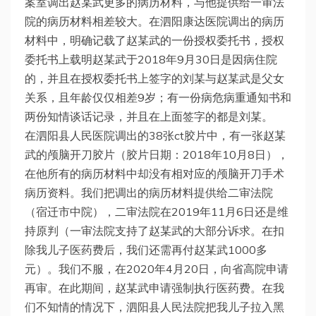
案室调出赵某武更多的病历材料，与他提供给一审法
院的病历材料相差较大。在泗阳康达医院调出的病历
材料中，明确记载了赵某武的一份授权委托书，授权
委托书上载明赵某武于2018年9月30日是因病住院
的，并且在授权委托书上签字的刘某与赵某武是父女
关系，且年龄仅仅相差9岁；有一份病危病重通知书和
两份知情谈话记录，并且在上面签字的都是刘某。
在泗阳县人民医院调出的38张ct胶片中，有一张赵某
武的颅脑开刀胶片（胶片日期：2018年10月8日），
在他所有的病历材料中却没有相对应的颅脑开刀手术
病历资料。我们把调出的病历材料提供给二审法院
（宿迁市中院），二审法院在2019年11月6日还是维
持原判（一审法院支持了赵某武的大部分诉求。在扣
除我儿子医药费后，我们还需再付赵某武1000多
元）。我们不服，在2020年4月20日，向省高院申请
再审。在此期间，赵某武申请强制执行医药费。在我
们不知情的情况下，泗阳县人民法院把我儿子拉入黑