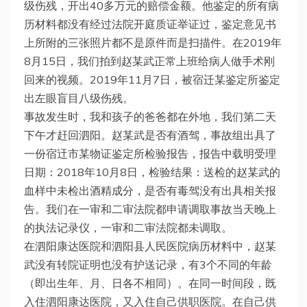
级伤残，开出40多万元的赔偿金额。他鉴定的所有病
历材料都没有经过法院开庭质证举证过，鉴定意见书
上所附的三张照片都不是原件而是扫描件。在2019年
8月15日，我们拍到赵某武正常上班给病人做手术刚
回来的视频。2019年11月7日，被宿迁某鉴定所鉴定
出左眼盲目八级伤残。
事故发生时，我和孩子的爸爸都在外地，我们第二天
下午才赶回泗阳。赵某武是否有酒驾，事故组出具了
一份宿迀市某物证鉴定所检验报告，报告中载明受理
日期：2018年10月8日，检验结果：送检的赵某武的
血样中未检出酒精成分，是否有毒驾没有出具相关报
告。我们在一审和二审法院都申请调取事故当天晚上
的执法记录仪，一审和二审法院都未调取。
在泗阳康达医院和泗阳县人民医院病历材料中，赵某
武没有转院证明也没有护送记录，有3个不同的年龄
（即出生年、月、日各不相同）。在同一时间段，既
入住泗阳康达医院，又入住自己供职医院。在自己供