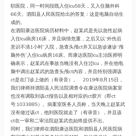
职医院，同一时间段既入住lcu58天，又入住脑外科
66天。泗阳县人民医院给出的答复：这是电脑自动生
成的。
在泗阳康达医院病历材料中，赵某武是先以急性起病
入住lcu病房16床，并且病情危重，之后又以“外伤后
意识不清1小时”入院，急查头颅ct并又以急诊遂诊“颅
脑外伤”入住lcu病房16床。而康达医院lcu主治医师明
确表示，赵某武在事故当晚没有入住过lcu，并在他电
脑中调出赵某武的急查头颅ct内容，并且特别强调该
ct是在门诊上做的（有录音）。 2019年8月15日，
我们律师持泗阳县人民法院调查令在康达医院病案室
也没有调取到该ct报告以及相对应的ct胶片（即ct
号:1033885）。病案室医务人员称，当天晚上赵某武
没有做过该ct，他到医院就走了（有录音），并且该
ct在一审和二审法院赵某武也始终提供不出。
同时，我们律师在泗阳康达医院和泗阳县人民医院病