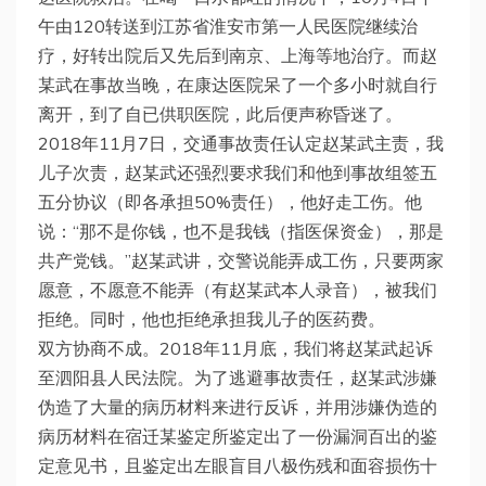
午由120转送到江苏省淮安市第一人民医院继续治
疗，好转出院后又先后到南京、上海等地治疗。而赵
某武在事故当晚，在康达医院呆了一个多小时就自行
离开，到了自已供职医院，此后便声称昏迷了。
2018年11月7日，交通事故责任认定赵某武主责，我
儿子次责，赵某武还强烈要求我们和他到事故组签五
五分协议（即各承担50%责任），他好走工伤。他
说：“那不是你钱，也不是我钱（指医保资金），那是
共产党钱。”赵某武讲，交警说能弄成工伤，只要两家
愿意，不愿意不能弄（有赵某武本人录音），被我们
拒绝。同时，他也拒绝承担我儿子的医药费。
双方协商不成。2018年11月底，我们将赵某武起诉
至泗阳县人民法院。为了逃避事故责任，赵某武涉嫌
伪造了大量的病历材料来进行反诉，并用涉嫌伪造的
病历材料在宿迁某鉴定所鉴定出了一份漏洞百出的鉴
定意见书，且鉴定出左眼盲目八极伤残和面容损伤十