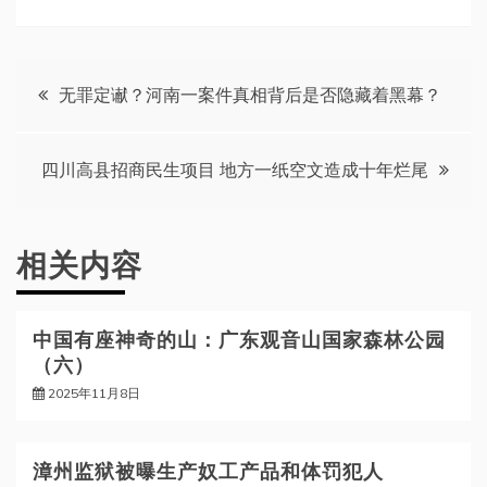
文
无罪定谳？河南一案件真相背后是否隐藏着黑幕？
章
四川高县招商民生项目 地方一纸空文造成十年烂尾
导
航
相关内容
中国有座神奇的山：广东观音山国家森林公园
（六）
2025年11月8日
漳州监狱被曝生产奴工产品和体罚犯人