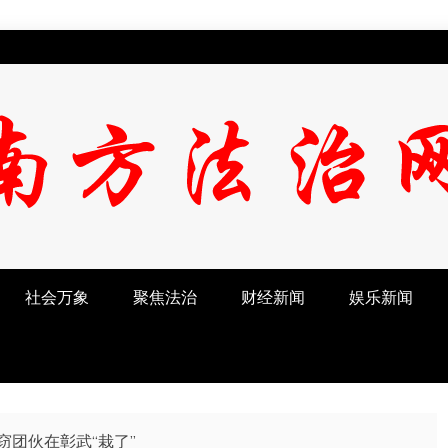
社会万象
聚焦法治
财经新闻
娱乐新闻
窃团伙在彰武“栽了”