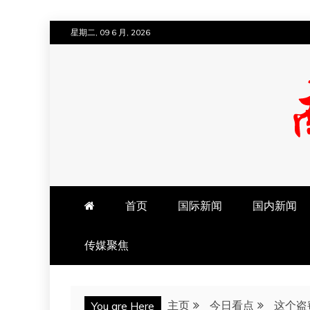
跳
星期二, 09 6 月, 2026
至
内
容
南方法治网
首页
国际新闻
国内新闻
传媒聚焦
主页
今日看点
这个盗
You are Here