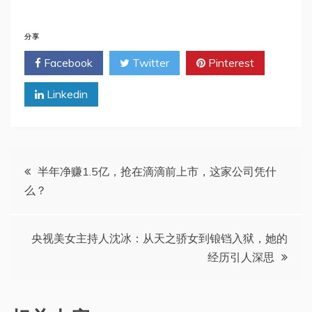
分享
Facebook
Twitter
Pinterest
Linkedin
文
半年净赚1.5亿，抢在滴滴前上市，这家公司凭什
么？
章
导
央视美女主持人沈冰：从天之骄女到锒铛入狱，她的
经历引人深思
航