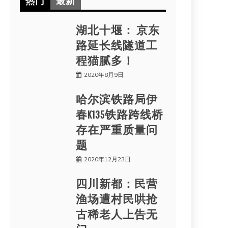
热门
最新
湖北十堰： 京东
路延长线隧道工
程猫腻多！
2020年8月9日
哈尔滨铁路局伊
春K135铁路跨线桥
存在严重质量问
题
2020年12月23日
四川新都：民营
渔场遭村民哄抢
古稀老人上告无