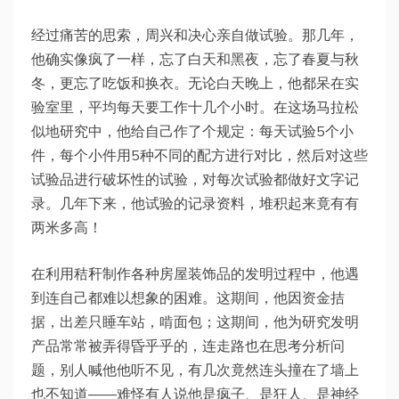
经过痛苦的思索，周兴和决心亲自做试验。那几年，
他确实像疯了一样，忘了白天和黑夜，忘了春夏与秋
冬，更忘了吃饭和换衣。无论白天晚上，他都呆在实
验室里，平均每天要工作十几个小时。在这场马拉松
似地研究中，他给自己作了个规定：每天试验5个小
件，每个小件用5种不同的配方进行对比，然后对这些
试验品进行破坏性的试验，对每次试验都做好文字记
录。几年下来，他试验的记录资料，堆积起来竟有有
两米多高！
在利用秸秆制作各种房屋装饰品的发明过程中，他遇
到连自己都难以想象的困难。这期间，他因资金拮
据，出差只睡车站，啃面包；这期间，他为研究发明
产品常常被弄得昏乎乎的，连走路也在思考分析问
题，别人喊他他听不见，有几次竟然连头撞在了墙上
也不知道——难怪有人说他是疯子、是狂人、是神经