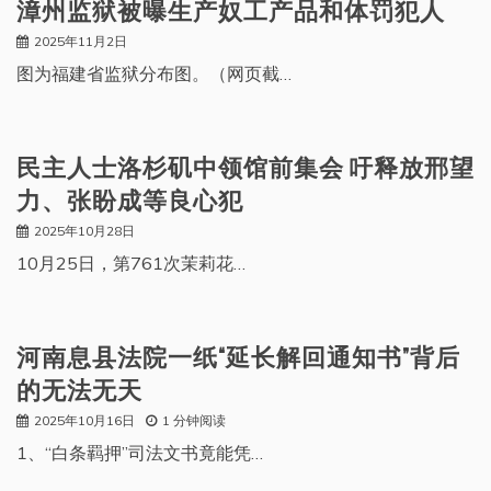
漳州监狱被曝生产奴工产品和体罚犯人
2025年11月2日
图为福建省监狱分布图。（网页截…
民主人士洛杉矶中领馆前集会 吁释放邢望
力、张盼成等良心犯
2025年10月28日
10月25日，第761次茉莉花…
河南息县法院一纸“延长解回通知书”背后
的无法无天
2025年10月16日
1 分钟阅读
1、“白条羁押”司法文书竟能凭…