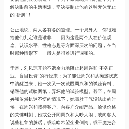
解决眼前的生活困难，坚决要制止他的这种无休无止
的“折腾”！
公正地说，两人各有各的道理。一个局外人，你很难
给他们判定谁是谁非——因为这是两个人在价值观
念、认识水平、性格志趣等方面深层次的问题，在当
时那种情形下，一般人是很难进行调和的。
于是，刘凤琼开始不遗余力地阻止起周兴和“不务正
业、盲目投资”的行径来：为了能让周兴和从痴迷状态
中清醒过来，她一次又一次藏匿周兴和的试验资料，
销毁他的试验图纸，弄坏他的试验模型。甚至，在周
兴和依然执迷不悟的情况下，她满肚子气没法出的时
候，在周兴和接待客户、向客户介绍产品、洽谈价格
的关键时刻，她或公开同周兴和大吵大闹，或向客人
说些粗鲁的脏话，或暗暗希望企业倒闭，或干脆把合