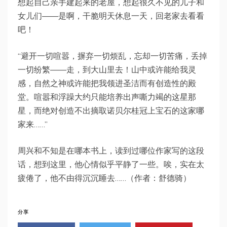
想起自己亲手建起来的老屋，想起很久不见的儿子和
女儿们——是啊，干脆明天休息一天，回老家去看看
吧！
“避开一切喧嚣，摒弃一切烦乱，忘却一切苦痛，丢掉
一切纷繁——走，到大山里去！山中或许能给我灵
感，自然之神或许能把我领进圣洁而有创造性的殿
堂。喧嚣和浮躁大约只能培养出声嘶力竭的这星那
星，而绝对创造不出摘取诺贝尔桂冠上宝石的这家哪
家来……”
周兴和不知是在哪本书上，读到过哪位作家写的这段
话，想到这里，他心情似乎平静了一些。唉，实在太
疲倦了，他不由得沉沉睡去……（作者：舒德骑）
分享