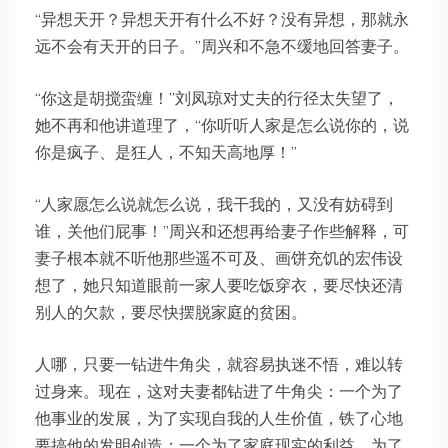
“异想天开？异想天开有什么不好？没有异想，那就永
远不会有天开的日子。”周兴和不急不缓地回答妻子。
“你这是胡搅蛮缠！”刘凤琼对丈夫的行径太失望了，
她不再和他讲道理了，“你听听人家是怎么说你的，说
你是疯子、是狂人，不知天高地厚！”
“人家愿怎么说就怎么说，我干我的，又没有妨碍到
谁，关他们屁事！”周兴和还想再给妻子作些解释，可
妻子根本就不听他那些遥不可及、画饼充饥的宏伟设
想了，她只知道眼前一家人要吃饭穿衣，要尽快还清
别人的欠款，要尽快摆脱家庭的贫困。
人哪，只要一钻进牛角尖，就容易执迷不悟，难以转
过身来。现在，这对夫妻都钻进了牛角尖：一个为了
他事业的发展，为了实现自我的人生价值，铁了心地
要搞他的发明创造；一个为了家庭现实的利益，为了