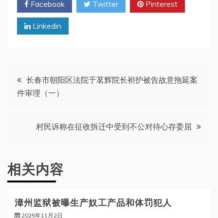
Facebook
Twitter
Pinterest
Linkedin
文
长春市朝阳区法院于茗辉院长袒护被告故意拖延案
件审理（一）
章
导
村民诉称在征收拆迁中受到不公对待心存委屈
航
相关内容
漳州监狱被曝生产奴工产品和体罚犯人
2025年11月2日