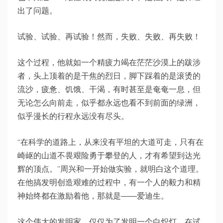
出了问题。
试验、试验、再试验！然而，失败、失败、再失败！
这个过程，他就如一个精疲力竭在茫茫沙漠上的跋涉
者，头上顶着的是干焦的烈日，脚下踩着的是滚烫的
流沙，疲惫、饥饿、干渴，有时甚至是奄奄一息，但
无论怎么向前走，似乎都永远也看不到前面的绿洲，
似乎漫长的行程永远没有尽头。
“在科学的道路上，从来没有平坦的大道可走，只有在
崎岖的山道不畏艰险勇于攀登的人，才有希望到达光
辉的顶点。”周兴和一开始做实验，就明白这个道理。
在他搞发明创造艰难的过程中，有一个人的毅力和精
神始终都在激励着他，那就是——爱迪生。
这个伟大的发明家，仅仅为了发明一个白炽灯，在试