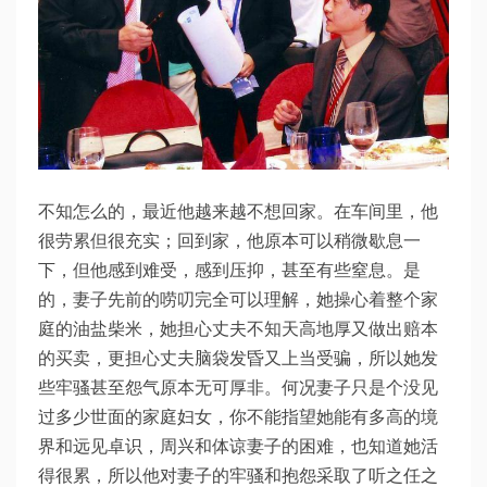
不知怎么的，最近他越来越不想回家。在车间里，他
很劳累但很充实；回到家，他原本可以稍微歇息一
下，但他感到难受，感到压抑，甚至有些窒息。是
的，妻子先前的唠叨完全可以理解，她操心着整个家
庭的油盐柴米，她担心丈夫不知天高地厚又做出赔本
的买卖，更担心丈夫脑袋发昏又上当受骗，所以她发
些牢骚甚至怨气原本无可厚非。何况妻子只是个没见
过多少世面的家庭妇女，你不能指望她能有多高的境
界和远见卓识，周兴和体谅妻子的困难，也知道她活
得很累，所以他对妻子的牢骚和抱怨采取了听之任之