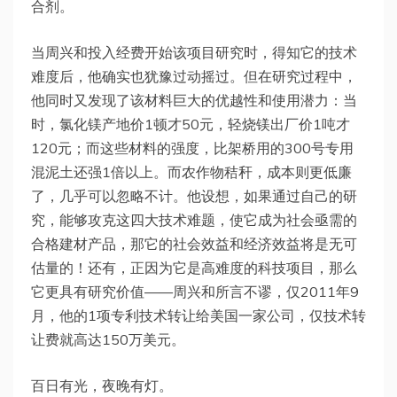
合剂。
当周兴和投入经费开始该项目研究时，得知它的技术
难度后，他确实也犹豫过动摇过。但在研究过程中，
他同时又发现了该材料巨大的优越性和使用潜力：当
时，氯化镁产地价1顿才50元，轻烧镁出厂价1吨才
120元；而这些材料的强度，比架桥用的300号专用
混泥土还强1倍以上。而农作物秸秆，成本则更低廉
了，几乎可以忽略不计。他设想，如果通过自己的研
究，能够攻克这四大技术难题，使它成为社会亟需的
合格建材产品，那它的社会效益和经济效益将是无可
估量的！还有，正因为它是高难度的科技项目，那么
它更具有研究价值——周兴和所言不谬，仅2011年9
月，他的1项专利技术转让给美国一家公司，仅技术转
让费就高达150万美元。
百日有光，夜晚有灯。