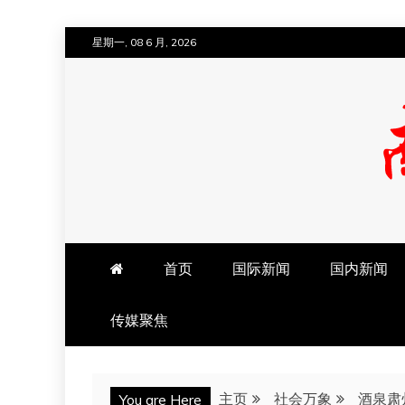
跳
星期一, 08 6 月, 2026
至
内
容
南方法治网
首页
国际新闻
国内新闻
传媒聚焦
主页
社会万象
酒泉肃
You are Here