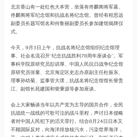
北京香山有一处红色大本营，坐落有佟麟阁将军墓、
佟麟阁将军纪念馆和抗战名将纪念馆。曾经有程思远
副委员长题写馆名和何鲁丽副委员长参加建馆揭牌仪
式。
今天，9月3日上午，抗战名将纪念馆组织纪念馆理
事、社会名流召开“纪念抗战胜利78周年座谈会”。军
事科学院原研究员彭训厚、中国人民抗日战争纪念馆
原研究员张量、北京海淀区史志办原副主任杜振东、
理事孙幼菊、监事管大璞，抗战名将纪念馆馆长訾贵
江、副馆长苑建国和訾秉源等参加座谈。
会上大家畅谈当年以共产党为主导的国共合作，全民
抗战统一战线的可歌可泣的战斗里程，声讨日本侵略
者对中国人民犯下的滔天罪行。结合8月24日日本又
不顾国际反对，向海洋排放核污水，污染世界海洋，