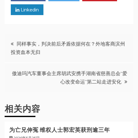
Linkedin
文
同样事实，判决前后矛盾依据何在？外地客商滨州
投资血本无归
章
导
傲迪玛汽车董事会主席胡武安携手湖南省慈善总会“爱
心改变命运”第二站走进安化
航
相关内容
为亡兄伸冤 维权人士郭宏英获刑逾三年
2026年5月25日