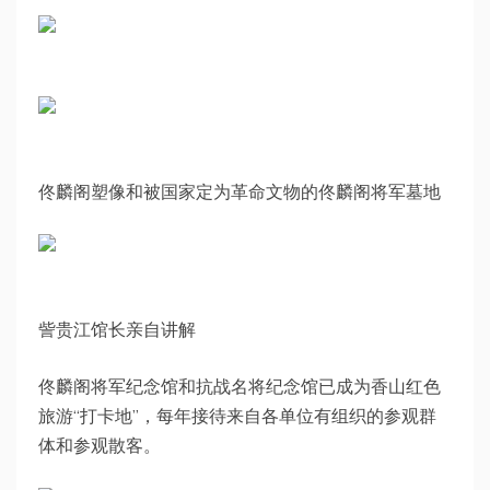
佟麟阁塑像和被国家定为革命文物的佟麟阁将军墓地
訾贵江馆长亲自讲解
佟麟阁将军纪念馆和抗战名将纪念馆已成为香山红色
旅游“打卡地”，每年接待来自各单位有组织的参观群
体和参观散客。