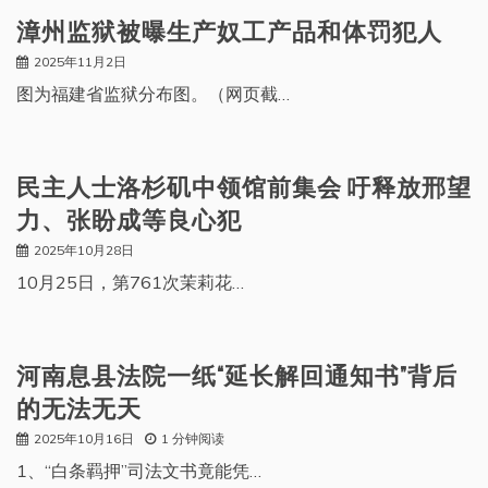
漳州监狱被曝生产奴工产品和体罚犯人
2025年11月2日
图为福建省监狱分布图。（网页截…
民主人士洛杉矶中领馆前集会 吁释放邢望
力、张盼成等良心犯
2025年10月28日
10月25日，第761次茉莉花…
河南息县法院一纸“延长解回通知书”背后
的无法无天
2025年10月16日
1 分钟阅读
1、“白条羁押”司法文书竟能凭…