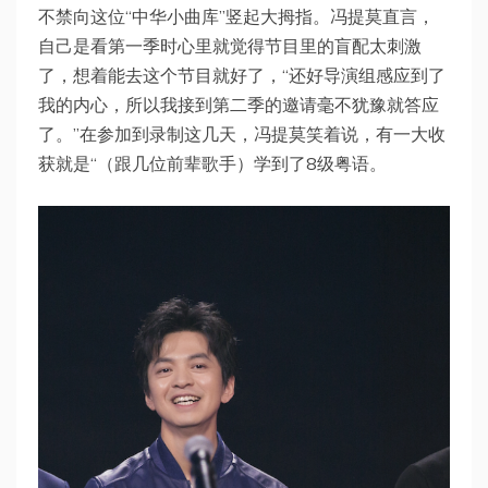
不禁向这位“中华小曲库”竖起大拇指。冯提莫直言，
自己是看第一季时心里就觉得节目里的盲配太刺激
了，想着能去这个节目就好了，“还好导演组感应到了
我的内心，所以我接到第二季的邀请毫不犹豫就答应
了。”在参加到录制这几天，冯提莫笑着说，有一大收
获就是“（跟几位前辈歌手）学到了8级粤语。