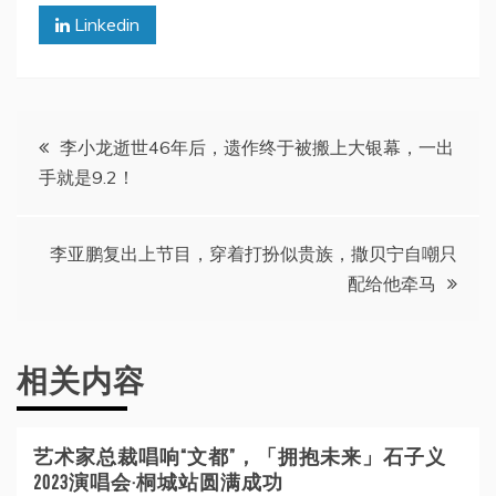
Linkedin
文
李小龙逝世46年后，遗作终于被搬上大银幕，一出
手就是9.2！
章
导
李亚鹏复出上节目，穿着打扮似贵族，撒贝宁自嘲只
配给他牵马
航
相关内容
艺术家总裁唱响“文都”，「拥抱未来」石子义
2023演唱会·桐城站圆满成功