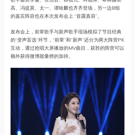
高、冯提莫、太一、谭咏麟也齐齐登场，另一边B组
的嘉宾阵容也在本次发布会上 “首露真容”。
发布会上，前辈歌手与新声歌手现场模拟了节目经典
的“变声盲选”环节，“前辈”和“新声”还分为两大阵营PK
互动，通过抢唱大屏播放的MV曲目，获胜的阵营可以
额外获得微博能量榜的加持。