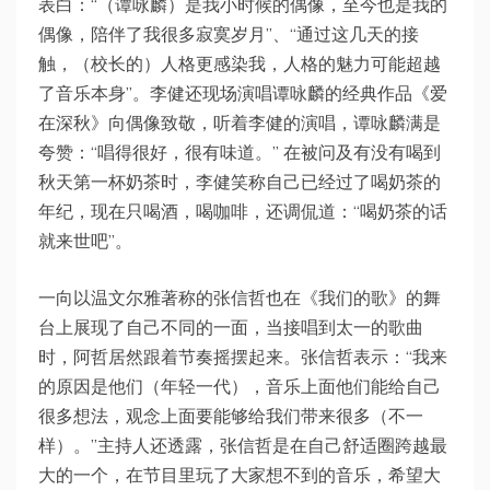
表白：“（谭咏麟）是我小时候的偶像，至今也是我的
偶像，陪伴了我很多寂寞岁月”、“通过这几天的接
触，（校长的）人格更感染我，人格的魅力可能超越
了音乐本身”。李健还现场演唱谭咏麟的经典作品《爱
在深秋》向偶像致敬，听着李健的演唱，谭咏麟满是
夸赞：“唱得很好，很有味道。” 在被问及有没有喝到
秋天第一杯奶茶时，李健笑称自己已经过了喝奶茶的
年纪，现在只喝酒，喝咖啡，还调侃道：“喝奶茶的话
就来世吧”。
一向以温文尔雅著称的张信哲也在《我们的歌》的舞
台上展现了自己不同的一面，当接唱到太一的歌曲
时，阿哲居然跟着节奏摇摆起来。张信哲表示：“我来
的原因是他们（年轻一代），音乐上面他们能给自己
很多想法，观念上面要能够给我们带来很多（不一
样）。”主持人还透露，张信哲是在自己舒适圈跨越最
大的一个，在节目里玩了大家想不到的音乐，希望大