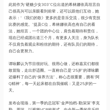
此前作为“硬糖少女303”C位出道的希林娜依高坦言自
己很高兴可以亲眼看到前辈，还可以跟他们互动，她
表示：“《我们的歌》更多的是音乐交流，很少有竞技
比赛的感觉。”提及C位，希林娜依高也有自己的看
法，她坦言，一个团的中心位，肩负着期待和责任，
现在已经成团出道三个月，有更多人关注，身为队长
不仅肩负着观众和粉丝的期待，还有队员们的期待，
自己会更努力。
谭咏麟认为节目很好玩、很用心做，还称嘉宾们都很
敢冒险，走出舒适圈。一直称自己是“25岁”的谭咏麟
还爆料了自己的“保养方法”，称心态很重要，拥有“阿
Q精神”，每一天起床都在自我催眠：又是25岁的一
天。
发布会现场，第一季的总冠军“金声拍档-勤深深”李克
勤、周深，以视频VCR的形式，向全新一季的音乐组