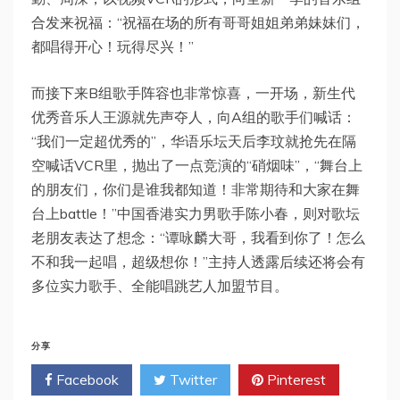
合发来祝福：“祝福在场的所有哥哥姐姐弟弟妹妹们，
都唱得开心！玩得尽兴！”
而接下来B组歌手阵容也非常惊喜，一开场，新生代
优秀音乐人王源就先声夺人，向A组的歌手们喊话：
“我们一定超优秀的”，华语乐坛天后李玟就抢先在隔
空喊话VCR里，抛出了一点竞演的“硝烟味”，“舞台上
的朋友们，你们是谁我都知道！非常期待和大家在舞
台上battle！”中国香港实力男歌手陈小春，则对歌坛
老朋友表达了想念：“谭咏麟大哥，我看到你了！怎么
不和我一起唱，超级想你！”主持人透露后续还将会有
多位实力歌手、全能唱跳艺人加盟节目。
分享
Facebook
Twitter
Pinterest