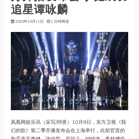
追星谭咏麟
2020年10月11日
1 分钟阅读
凤凰网娱乐讯（采写/阿夜）10月9日，东方卫视《我
们的歌》第二季开播发布会在上海举行，此前官宣的
歌手嘉宾李健、张信哲、容祖儿、钟镇涛、希林娜依·