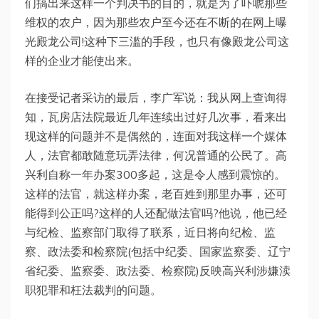
们搞出来这样一个判决书的目的，就是为了吓唬那些
维权的农户，因为那些农户至今还在不断的在网上曝
光殿龙公司!这种下三滥的手段，也只有像殿龙公司这
样的企业才能使出来。
在接受记者采访的最后，李广军说：我从网上查询得
知，瓦房店法院最近几年连续出过好几次事，看来出
现这样的问题并不是偶然的，连面对我这样一个媒体
人，法官都敢随意玩弄法律，何况普通的公民了。高
兴利自称一年办案300多起，这是令人感到震惊的。
这样的法官，就这样办案，老百姓到那里办事，还可
能得到公正吗?这样的人还配做法官吗?他说，他已经
与纪检、监察部门取得了联系，近日将向纪检、监
察、政法委和检察院(包括中纪委、国家监察委、辽宁
省纪委、监察委、政法委、检察院)反映高兴利涉嫌渎
职犯罪和枉法裁判的问题。