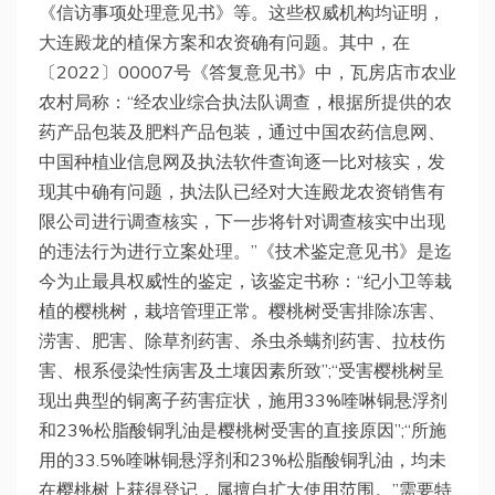
《信访事项处理意见书》等。这些权威机构均证明，
大连殿龙的植保方案和农资确有问题。其中，在
〔2022〕00007号《答复意见书》中，瓦房店市农业
农村局称：“经农业综合执法队调查，根据所提供的农
药产品包装及肥料产品包装，通过中国农药信息网、
中国种植业信息网及执法软件查询逐一比对核实，发
现其中确有问题，执法队已经对大连殿龙农资销售有
限公司进行调查核实，下一步将针对调查核实中出现
的违法行为进行立案处理。”《技术鉴定意见书》是迄
今为止最具权威性的鉴定，该鉴定书称：“纪小卫等栽
植的樱桃树，栽培管理正常。樱桃树受害排除冻害、
涝害、肥害、除草剂药害、杀虫杀螨剂药害、拉枝伤
害、根系侵染性病害及土壤因素所致”;“受害樱桃树呈
现出典型的铜离子药害症状，施用33%喹啉铜悬浮剂
和23%松脂酸铜乳油是樱桃树受害的直接原因”;“所施
用的33.5%喹啉铜悬浮剂和23%松脂酸铜乳油，均未
在樱桃树上获得登记，属擅自扩大使用范围。”需要特