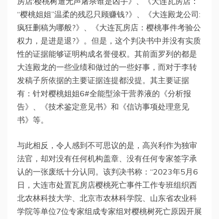
房店:樱桃树遭无声屠杀谁是凶手》、《大连瓦房店：
“樱桃姐姐”温柔的残忍只顾赚钱?》、《大连殿龙公司:
疯狂删稿为哪般?》、《大连瓦房店：樱桃事件考验公
权力，是进是退?》。但是，这个判决书中并没有实质
性的证据能够证明构成名誉侵权。其前面罗列的都是
大连殿龙的一些业绩和做过的一些好事，而对于李转
发稿子所依据的主要证据连提都没提。其主要证据
有：针对樱桃姐姐6#全能型涂干营养液的《分析报
告》、《技术鉴定意见书》和《信访事项处理意见
书》等。
与此相反，令人感到不可思议的是，高兴利作为独审
法官，却对没有任何机构盖章、没有任何专家签字承
认的一张废纸十分认同。该判决书称：“2023年5月6
日，大连市处置瓦房店樱桃死亡事件工作专班组织西
北农林科技大学、北京市农林科学院、山东省农业科
学院等单位7位专家组成专家组对樱桃树死亡原因开展