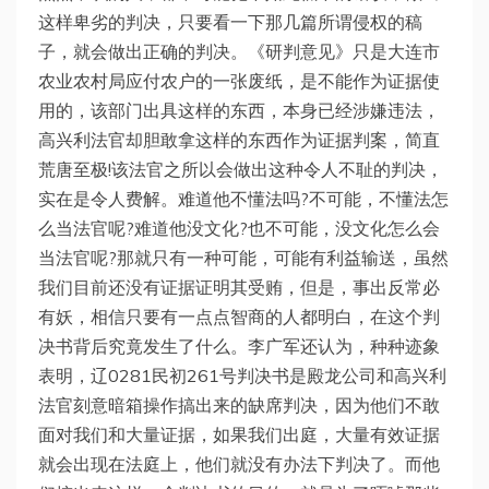
这样卑劣的判决，只要看一下那几篇所谓侵权的稿
子，就会做出正确的判决。《研判意见》只是大连市
农业农村局应付农户的一张废纸，是不能作为证据使
用的，该部门出具这样的东西，本身已经涉嫌违法，
高兴利法官却胆敢拿这样的东西作为证据判案，简直
荒唐至极!该法官之所以会做出这种令人不耻的判决，
实在是令人费解。难道他不懂法吗?不可能，不懂法怎
么当法官呢?难道他没文化?也不可能，没文化怎么会
当法官呢?那就只有一种可能，可能有利益输送，虽然
我们目前还没有证据证明其受贿，但是，事出反常必
有妖，相信只要有一点点智商的人都明白，在这个判
决书背后究竟发生了什么。李广军还认为，种种迹象
表明，辽0281民初261号判决书是殿龙公司和高兴利
法官刻意暗箱操作搞出来的缺席判决，因为他们不敢
面对我们和大量证据，如果我们出庭，大量有效证据
就会出现在法庭上，他们就没有办法下判决了。而他