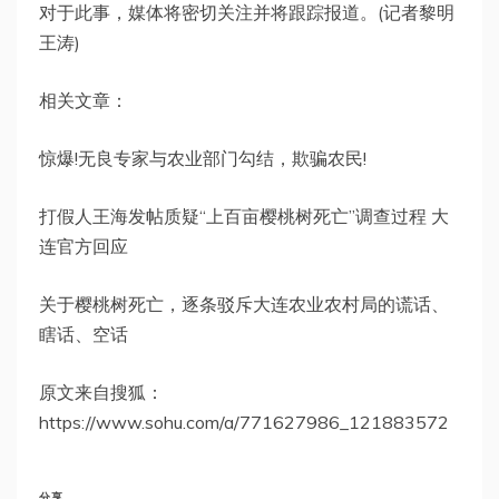
对于此事，媒体将密切关注并将跟踪报道。(记者黎明
王涛)
相关文章：
惊爆!无良专家与农业部门勾结，欺骗农民!
打假人王海发帖质疑“上百亩樱桃树死亡”调查过程 大
连官方回应
关于樱桃树死亡，逐条驳斥大连农业农村局的谎话、
瞎话、空话
原文来自搜狐：
https://www.sohu.com/a/771627986_121883572
分享