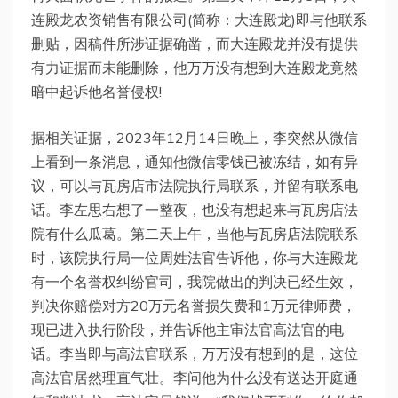
连殿龙农资销售有限公司(简称：大连殿龙)即与他联系
删贴，因稿件所涉证据确凿，而大连殿龙并没有提供
有力证据而未能删除，他万万没有想到大连殿龙竟然
暗中起诉他名誉侵权!
据相关证据，2023年12月14日晚上，李突然从微信
上看到一条消息，通知他微信零钱已被冻结，如有异
议，可以与瓦房店市法院执行局联系，并留有联系电
话。李左思右想了一整夜，也没有想起来与瓦房店法
院有什么瓜葛。第二天上午，当他与瓦房店法院联系
时，该院执行局一位周姓法官告诉他，你与大连殿龙
有一个名誉权纠纷官司，我院做出的判决已经生效，
判决你赔偿对方20万元名誉损失费和1万元律师费，
现已进入执行阶段，并告诉他主审法官高法官的电
话。李当即与高法官联系，万万没有想到的是，这位
高法官居然理直气壮。李问他为什么没有送达开庭通