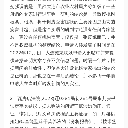
别强调的是，虽然大连市农业农村局声称组织了一些
所谓的专家进行过研判，研判的结论是：导致樱桃树
枝条、根系、树干树皮受害症状的主要原因是由真菌
病害引起。但是这个所谓的研判结论没有任何专家签
名，更没有任何机构盖章，仅仅是一张废纸而已，并
不是权威机构的鉴定结论。申请人转发稿子时间是在
2022年12月初，大连殿龙联系申请人删帖时并未提
供证据证明文章存在不实信息问题。时隔一年后，根
据新闻的时效性，即使是大连殿龙找专家搞出的结论
是正确的，那也是在一年后的结论，并不影响一年前
申请人在当时所转发新闻的真实性。
3，瓦房店法院(2023)辽0281民初261号民事判决书
认定事实错误，据以判决的所谓证据涉嫌伪证、假
证。该判决书对文章所依据的主要证据，如：对樱桃
姐姐6#全能型涂干营养液的《分析报告》、《技术鉴