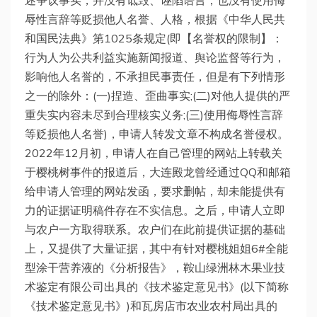
述争议事实，并没有诋毁、诬陷语言，也没有使用侮
辱性言辞等贬损他人名誉、人格，根据《中华人民共
和国民法典》第1025条规定(即【名誉权的限制】：
行为人为公共利益实施新闻报道、舆论监督等行为，
影响他人名誉的，不承担民事责任，但是有下列情形
之一的除外：(一)捏造、歪曲事实;(二)对他人提供的严
重失实内容未尽到合理核实义务;(三)使用侮辱性言辞
等贬损他人名誉)，申请人转发文章不构成名誉侵权。
2022年12月初，申请人在自己管理的网站上转载关
于樱桃树事件的报道后，大连殿龙曾经通过QQ和邮箱
给申请人管理的网站发函，要求删帖，却未能提供有
力的证据证明稿件存在不实信息。之后，申请人立即
与农户一方取得联系。农户们在此前提供证据的基础
上，又提供了大量证据，其中有针对樱桃姐姐6#全能
型涂干营养液的《分析报告》，鞍山绿洲林木果业技
术鉴定有限公司出具的《技术鉴定意见书》(以下简称
《技术鉴定意见书》)和瓦房店市农业农村局出具的