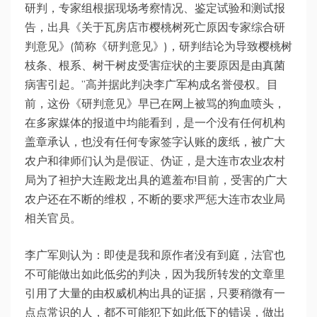
研判，专家组根据现场考察情况、鉴定试验和测试报
告，出具《关于瓦房店市樱桃树死亡原因专家综合研
判意见》(简称《研判意见》)，研判结论为导致樱桃树
枝条、根系、树干树皮受害症状的主要原因是由真菌
病害引起。”高并据此判决李广军构成名誉侵权。目
前，这份《研判意见》早已在网上被骂的狗血喷头，
在多家媒体的报道中均能看到，是一个没有任何机构
盖章承认，也没有任何专家签字认账的废纸，被广大
农户和律师们认为是假证、伪证，是大连市农业农村
局为了袒护大连殿龙出具的遮羞布!目前，受害的广大
农户还在不断的维权，不断的要求严惩大连市农业局
相关官员。
李广军则认为：即使是我和原作者没有到庭，法官也
不可能做出如此低劣的判决，因为我所转发的文章里
引用了大量的由权威机构出具的证据，只要稍微有一
点点常识的人，都不可能犯下如此低下的错误，做出