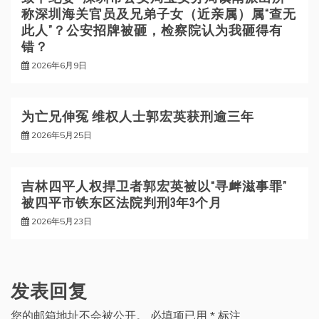
称深圳海关官员及兄弟子女（近亲属）属“查无
此人”？公安招牌被砸，检察院认为我砸得有
错？
2026年6月9日
为亡兄伸冤 维权人士郭宏英获刑逾三年
2026年5月25日
吉林四平人权捍卫者郭宏英被以“寻衅滋事罪”
被四平市铁东区法院判刑3年3个月
2026年5月23日
发表回复
您的邮箱地址不会被公开。
必填项已用
*
标注