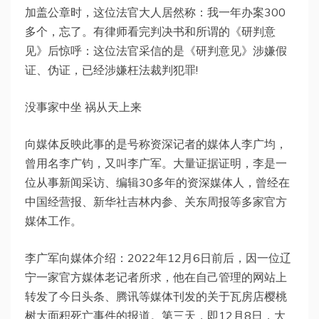
加盖公章时，这位法官大人居然称：我一年办案300
多个，忘了。有律师看完判决书和所谓的《研判意
见》后惊呼：这位法官采信的是《研判意见》涉嫌假
证、伪证，已经涉嫌枉法裁判犯罪!
没事家中坐 祸从天上来
向媒体反映此事的是号称资深记者的媒体人李广均，
曾用名李广钧，又叫李广军。大量证据证明，李是一
位从事新闻采访、编辑30多年的资深媒体人，曾经在
中国经营报、新华社吉林内参、关东周报等多家官方
媒体工作。
李广军向媒体介绍：2022年12月6日前后，因一位辽
宁一家官方媒体老记者所求，他在自己管理的网站上
转发了今日头条、腾讯等媒体刊发的关于瓦房店樱桃
树大面积死亡事件的报道。第三天，即12月8日，大