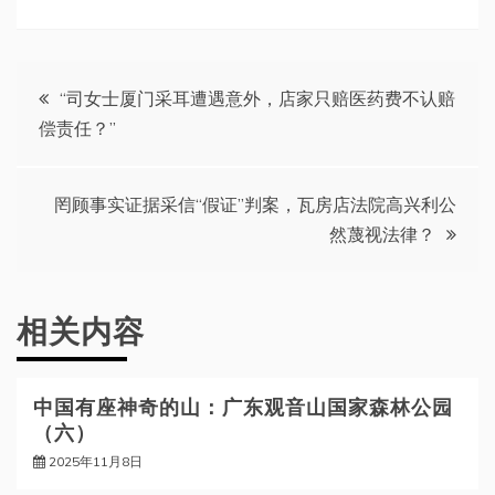
文
“司女士厦门采耳遭遇意外，店家只赔医药费不认赔
偿责任？”
章
导
罔顾事实证据采信“假证”判案，瓦房店法院高兴利公
然蔑视法律？
航
相关内容
中国有座神奇的山：广东观音山国家森林公园
（六）
2025年11月8日