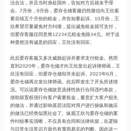
法合法，并且当时身处国外，告知对方后就未予理
会。7月份，9月份，爱存仓储客服仍然微信向王欣索
要后续五个月份的租金，并告知要起诉。10月份，王
欣希望尽量避免对方纠缠，提出减免租金就可支付，
但爱存客服仅同意将12234元租金免除34元。对于这
种显然没有诚意的回应，王欣没有回应。
此后爱存客服又多次威胁起诉并要求支付租金。然而
直到2020年，爱存仓储才向王欣发出起诉律师函，王
欣没有回应，但爱存仓储却并未起诉。2023年6月，
爱存仓储再次发出律师函。此后即发生了开头所述情
况。可以说爱存仓储故意选择性执行合同违约条款，
借助留置权强行向客户索要租金，蓄意扩大客户损失
的做法，并通过影响基层法院对用户进行操纵和施压
的做法已经类似黑社会了。纵观王欣与爱存仓储的案
件纠纷事实清晰，不仅具有合同和法律依据，在逻辑
与日常生活常识方面也有显而易见的判断。因此这一