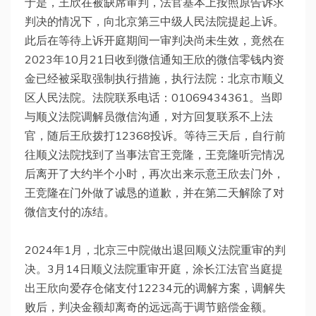
于是，王欣在被缺席审判，法官基本上按照原告诉求
判决的情况下，向北京第三中级人民法院提起上诉。
此后在等待上诉开庭期间一审判决尚未生效，竟然在
2023年10月21日收到微信通知王欣的微信零钱内资
金已经被采取强制执行措施，执行法院：北京市顺义
区人民法院。法院联系电话：01069434361。当即
与顺义法院调解员微信沟通，对方回复联系不上法
官，随后王欣拨打12368投诉。等待三天后，自行前
往顺义法院找到了当事法官王竞隆，王竞隆听完情况
后离开了大约半个小时，再次出来示意王欣去门外，
王竞隆在门外做了诚恳的道歉，并在第二天解除了对
微信支付的冻结。
2024年1月，北京三中院做出退回顺义法院重审的判
决。3月14日顺义法院重审开庭，涂长江法官当庭提
出王欣向爱存仓储支付12234元的调解方案，调解失
败后，判决金额却离奇的远远高于调节赔偿金额。