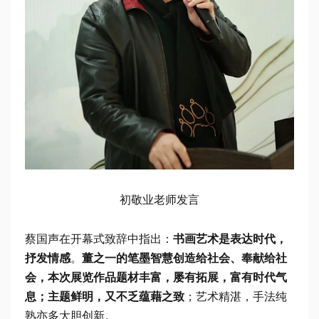
初敬业老师发言
蔡国声在开幕式致辞中指出：
书画艺术是表达时代，
抒发情感
。
董之一的笔墨智慧创造给社会、奉献给社
会，本次展览作品题材丰富，屡有拓展，富有时代气
息；主题鲜明，又不乏蕴藉之致
；艺术精湛，手法纯
熟亦多大胆创新。