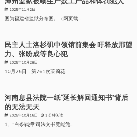
漳州监狱被曝生产奴工产品和体罚犯人
2025年11月2日
图为福建省监狱分布图。（网页截…
民主人士洛杉矶中领馆前集会 吁释放邢望
力、张盼成等良心犯
2025年10月28日
10月25日，第761次茉莉花…
河南息县法院一纸“延长解回通知书”背后
的无法无天
2025年10月16日
1 分钟阅读
1、“白条羁押”司法文书竟能凭…