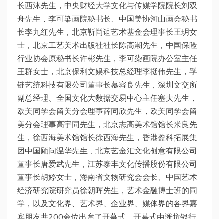
长西沐先生，中央财经大学文化与传媒学院院长刘双
舟先生，李可染画院秘书长、中国美协河山画会秘书
长李九红先生，北京靳尚谊艺术基金会理事长王玥女
士，北京工艺美术出版社社长陈高潮先生，中国保险
行业协会原秘书长许彬先生，李可染画院办公室主任
王群女士，北京保利文娱科技总经理李挺伟先生，孚
链艺统科技有限公司董事长慕容良先生，深圳文交所
副总经理、全国文化大数据交易中心主任塞夫先生，
欧美同学会留美分会理事薛同欣先生，欧美同学会留
美分会理事高宇同先生，北京志高美术馆馆长米良先
生，徐西海美术馆馆长徐西海先生，香港盈科拓展集
团中国顾问温华先生，北京艺金汇文化创意有限公司
董事长唐爱武先生，江苏泰丰文化传播股份有限公司
董事长胡婷女士，海南省文物研究会会长、中国艺术
经济研究院研究员徐朝晖先生，艺术金融博士班的同
学，以及文化界、艺术界、企业界、媒体界的各界嘉
宾朋友共200余位出席了开幕式，开幕式由潍坊银行